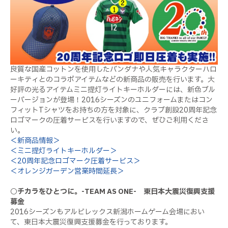
良質な国産コットンを使用したバンダナや人気キャラクターハロ
ーキティとのコラボアイテムなどの新商品の販売を行います。大
好評の光るアイテムミニ提灯ライトキーホルダーには、新色ブル
ーバージョンが登場！2016シーズンのユニフォームまたはコン
フィットTシャツをお持ちの方を対象に、クラブ創設20周年記念
ロゴマークの圧着サービスを行いますので、ぜひご利用くださ
い。
＜新商品情報＞
＜ミニ提灯ライトキーホルダー＞
＜20周年記念ロゴマーク圧着サービス＞
＜オレンジガーデン営業時間延長＞
○チカラをひとつに。-TEAM AS ONE- 東日本大震災復興支援
募金
2016シーズンもアルビレックス新潟ホームゲーム会場におい
て、東日本大震災復興支援募金を行っております。