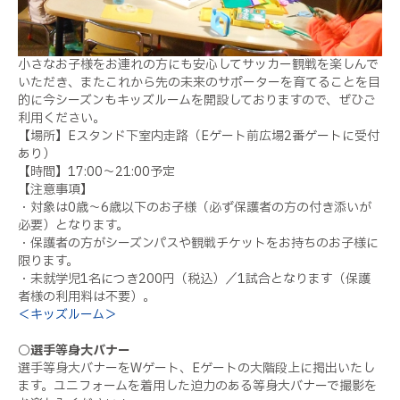
小さなお子様をお連れの方にも安心してサッカー観戦を楽しんで
いただき、またこれから先の未来のサポーターを育てることを目
的に今シーズンもキッズルームを開設しておりますので、ぜひご
利用ください。
【場所】Eスタンド下室内走路（Eゲート前広場2番ゲートに受付
あり）
【時間】17:00～21:00予定
【注意事項】
・対象は0歳～6歳以下のお子様（必ず保護者の方の付き添いが
必要）となります。
・保護者の方がシーズンパスや観戦チケットをお持ちのお子様に
限ります。
・未就学児1名につき200円（税込）／1試合となります（保護
者様の利用料は不要）。
＜キッズルーム＞
○選手等身大バナー
選手等身大バナーをWゲート、Eゲートの大階段上に掲出いたし
ます。ユニフォームを着用した迫力のある等身大バナーで撮影を