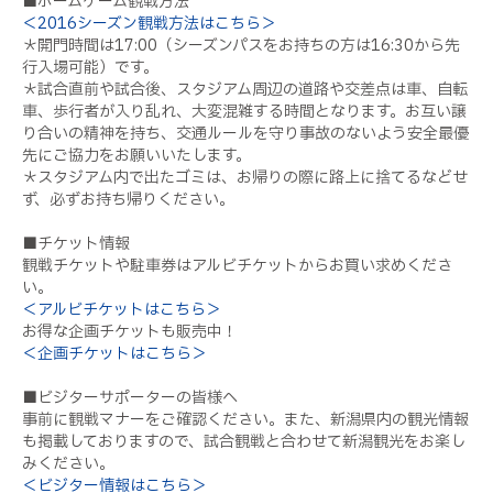
■ホームゲーム観戦方法
＜2016シーズン観戦方法はこちら＞
＊開門時間は17:00（シーズンパスをお持ちの方は16:30から先
行入場可能）です。
＊試合直前や試合後、スタジアム周辺の道路や交差点は車、自転
車、歩行者が入り乱れ、大変混雑する時間となります。お互い譲
り合いの精神を持ち、交通ルールを守り事故のないよう安全最優
先にご協力をお願いいたします。
＊スタジアム内で出たゴミは、お帰りの際に路上に捨てるなどせ
ず、必ずお持ち帰りください。
■チケット情報
観戦チケットや駐車券はアルビチケットからお買い求めくださ
い。
＜アルビチケットはこちら＞
お得な企画チケットも販売中！
＜企画チケットはこちら＞
■ビジターサポーターの皆様へ
事前に観戦マナーをご確認ください。また、新潟県内の観光情報
も掲載しておりますので、試合観戦と合わせて新潟観光をお楽し
みください。
＜ビジター情報はこちら＞