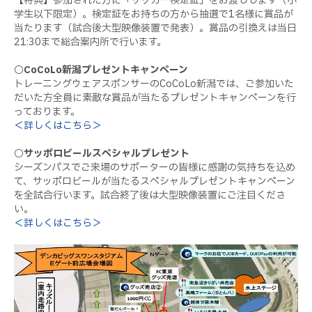
【特典】参加された方に「サッカー検定証」をお渡しします（小
学生以下限定）。検定証をお持ちの方から抽選で1名様に賞品が
当たります（試合後大型映像装置で発表）。賞品の引換えは当日
21:30まで総合案内所で行います。
○CoCoLo新潟プレゼントキャンペーン
トレーニングウェアスポンサーのCoCoLo新潟では、ご参加いた
だいた方全員に素敵な賞品が当たるプレゼントキャンペーンを行
っております。
＜詳しくはこちら＞
○サッポロビールスペシャルプレゼント
シーズンパスでご来場のサポーターの皆様に感謝の気持ちを込め
て、サッポロビールが当たるスペシャルプレゼントキャンペーン
を全試合行います。試合終了後は大型映像装置にご注目くださ
い。
＜詳しくはこちら＞