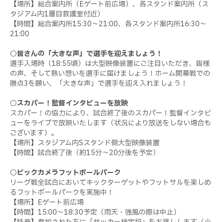
【場所】総合案内所（Eゲート前広場）、各スタンド案内所（ス
タジアム内1層目救護室付近）
【時間】総合案内所15:30～21:00、各スタンド案内所16:30～
21:00
○皆さんの「大きな声」で選手を迎えましょう！
選手入場時（18:55頃）は大型映像装置にご注目いただき、皆様
の声、そして熱い想いを選手に届けましょう！ホーム開幕戦での
勝点3を願い、「大きな声」で選手を迎え入れましょう！
○スカパー！監督インタビューを放映
スカパー！の協力により、試合終了後のスカパー！監督インタビ
ューをライブで放映いたします（状況により放送をしない場合も
ございます）。
【場所】スタジアム内Sスタンド側大型映像装置
【時間】試合終了後（約15分～20分後を予定）
○ビックカメラフットボールパーク
リーグ戦全試合においてキックターゲットやフットサルを楽しめ
るフットボールパークを実施中！
【場所】Eゲート前広場
【時間】15:00～18:30予定（雨天・強風の際は中止）