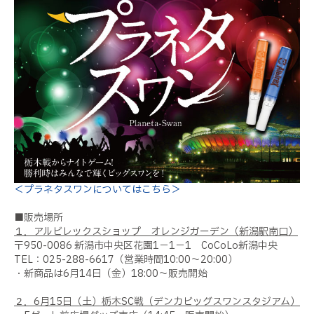
＜プラネタスワンについてはこちら＞
■販売場所
１．アルビレックスショップ オレンジガーデン（新潟駅南口）
〒
950-0086
新潟市中央区花園
1
－
1
－
1
CoCoLo
新潟中央
TEL：
025-288-6617
（営業時間
10:00
～
20:00
）
・新商品は
6
月
14
日（金）
18:00
～販売開始
２．
6
月
15
日（土）栃木
SC
戦（デンカビッグスワンスタジアム）