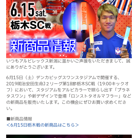
いつもアルビレックス新潟に温かいご声援をいただきまして、誠
にありがとうございます。
6月
15
日（土）デンカビッグスワンスタジアムで開催する、
2019
明治安田生命
J
２リーグ第
18
節栃木
SC
戦（
19:00
キックオ
フ）において、スタジアムをアルビカラーで照らし出す「プラネ
タスワン」や新デザインで登場「ロンストタオルマフラー」など
の新商品を販売いたします。この機会にぜひお買い求めくださ
い。
■新商品情報
＜6月15日栃木戦の新商品はこちら＞