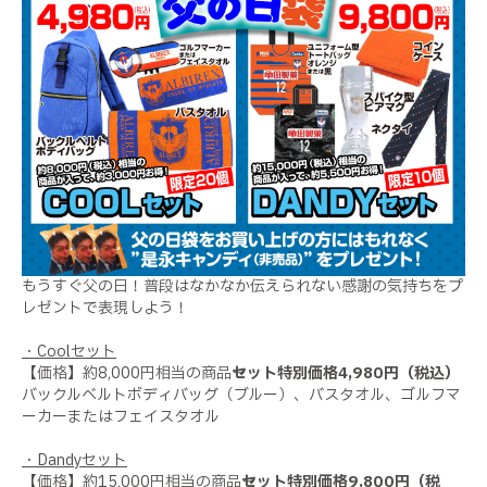
もうすぐ父の日！普段はなかなか伝えられない感謝の気持ちをプ
レゼントで表現しよう！
・
Cool
セット
【価格】約8
,000
円相当の商品→
セット特別価格4
,980
円（税込）
バックルベルトボディバッグ（ブルー）、バスタオル、ゴルフマ
ーカーまたはフェイスタオル
・
Dandy
セット
【価格】約
15,000
円相当の商品→
セット特別価格
9,800
円（税