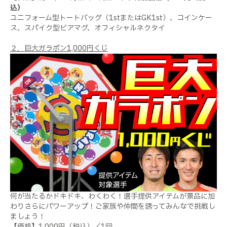
込）
ユニフォーム型トートバッグ（
1st
または
GK1st
）、コインケー
ス、スパイク型ビアマグ、オフィシャルネクタイ
２．巨大ガラポン
1,000
円くじ
何が当たるかドキドキ、わくわく！選手提供アイテムが景品に加
わりさらにパワーアップ！ご家族や仲間を誘ってみんなで挑戦し
ましょう！
【価格】
1,000
円（税込）／
1
回