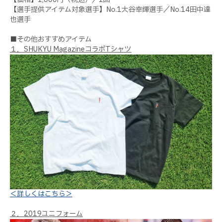
【選手提供アイテム対象選手】
No.1
大谷幸輝選手／
No.14
田中達
也選手
■その他おすすめアイテム
１．
SHUKYU Magazine
コラボ
T
シャツ
＜詳しくはこちら＞
２．
2019
ユニフォーム