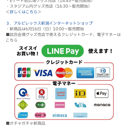
・
E
ゲート前広場グッズ売店（
14:45
～販売開始）
・スタジアム内グッズ売店（
16:30
～販売開始）
＜
詳しくはこちら
＞
３．アルビレックス新潟インターネットショップ
・新商品は
6
月
16
日（日）
10:00
～販売開始
■試合会場グッズ売店で使えるクレジットカード、電子マネーは
こちら
■ガチャガチャ新商品