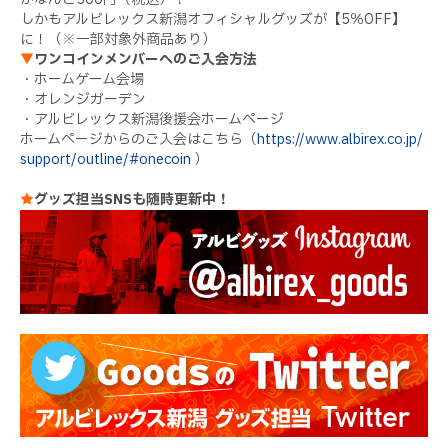
しかもアルビレックス新潟オフィシャルグッズが【5％OFF】
に！（※一部対象外商品あり）
▼
ワンコインメンバーへのご入会方法
・ホームゲーム会場
・オレンジガーデン
・アルビレックス新潟後援会ホームページ
ホームページからのご入会はこちら（
https://www.albirex.co.jp/
support/outline/#onecoin
）
★
グッズ担当SNSも随時更新中！