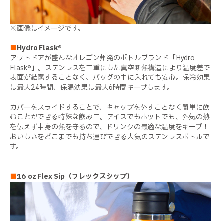
※画像はイメージです。
■
Hydro Flask®︎
アウトドアが盛んなオレゴン州発のボトルブランド「Hydro
Flask®︎」。ステンレスを二重にした真空断熱構造により温度差で
表面が結露することなく、バッグの中に入れても安心。保冷効果
は最大24時間、保温効果は最大6時間キープします。
カバーをスライドすることで、キャップを外すことなく簡単に飲
むことができる特殊な飲み口。アイスでもホットでも、外気の熱
を伝えず中身の熱を守るので、ドリンクの最適な温度をキープ！
おいしさをどこまでも持ち運びできる人気のステンレスボトルで
す。
■
16 oz Flex Sip（フレックスシップ）