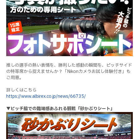
推しの選手の熱い表情を、勝利した感動の瞬間を、ピッチサイド
の特等席から捉えませんか？「Nikonカメラお試し体験付き」も
ご用意。
詳しくはこちら
https://www.albirex.co.jp/news/66735/
▼ピッチ脇での臨場感あふれる観戦「砂かぶりシート」