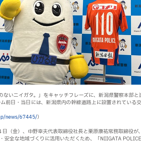
のないニイガタ。」をキャッチフレーズに、新潟県警察本部と
ゲーム前日・当日には、新潟県内の幹線道路上に設置されている
.jp/news/67445/
）
４日（金）、中野幸夫代表取締役社長と栗原康祐常務取締役が
全な地域づくりに活用いただくため、「NIIGATA POLIC