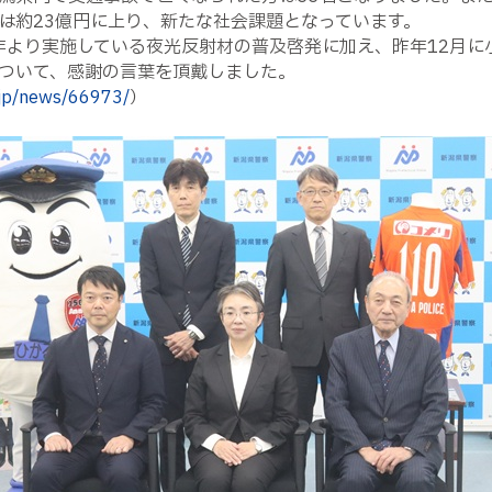
は約23億円に上り、新たな社会課題となっています。
1年より実施している夜光反射材の普及啓発に加え、昨年12月
ついて、感謝の言葉を頂戴しました。
.jp/news/66973/
）