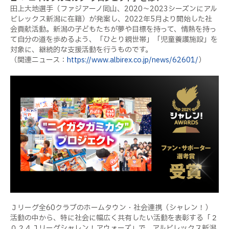
田上大地選手（ファジアーノ岡山、2020～2023シーズンにアル
ビレックス新潟に在籍）が発案し、2022年5月より開始した社
会貢献活動。新潟の子どもたちが夢や目標を持って、情熱を持っ
て自分の道を歩めるよう、「ひとり親世帯」「児童養護施設」を
対象に、継続的な支援活動を行うものです。
（関連ニュース：
https://www.albirex.co.jp/news/62601/
）
Ｊリーグ全60クラブのホームタウン・社会連携（シャレン！）
活動の中から、特に社会に幅広く共有したい活動を表彰する「２
０２４Ｊリーグシャレン！アウォーズ」で、アルビレックス新潟