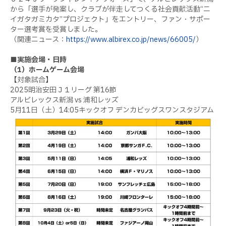
から「選手が発案し、クラブが伴走してつくる社会貢献活動“ニ
イガタガミカタ”プロジェクト」をエントリー、ファン・サポー
ター選考賞を受賞しました。
（関連ニュース：
https://www.albirex.co.jp/news/66005/
）
■実施会場・日時
（1）ホームゲーム会場
【対象試合】
2025明治安田Ｊ１リーグ 第16節
アルビレックス新潟 vs 浦和レッズ
5月11日（土）14:05キックオフ デンカビッグスワンスタジアム