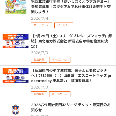
第四北越銀行主催「だいしほくえつアカデミー」
参加者募集！スタジアムでお仕事体験＆選手と交
流しよう！
2026/7/4
ホームゲーム
パートナー
【7月25日（土）Jリーグプレシーズンマッチ山形
戦】東北電力株式会社 新潟支店が特別協賛に決
定！
2026/7/3
試合情報
ホームゲーム
【新潟県内の小学生対象】選手とともにピッチ
へ！7月25日（土）山形戦「エスコートキッズ pr
esented by 東北電力」参加者募集！
2026/7/3
試合情報
ホームゲーム
2026/27明治安田J2リーグ チケット販売日のお
知らせ