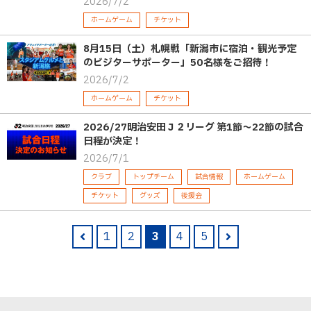
2026/7/2
ホームゲーム
チケット
8月15日（土）札幌戦「新潟市に宿泊・観光予定
のビジターサポーター」50名様をご招待！
2026/7/2
ホームゲーム
チケット
2026/27明治安田Ｊ２リーグ 第1節〜22節の試合
日程が決定！
2026/7/1
クラブ
トップチーム
試合情報
ホームゲーム
チケット
グッズ
後援会
1
2
3
4
5
pre
nex
v
t