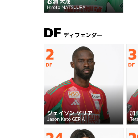
松浦 大翔
Hiroto MATSUURA
DF
ディフェンダー
2
3
DF
DF
ジェイソン ゲリア
加
Jason Kato GERIA
Tet
24
2