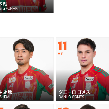
木 翔
eru FUNAKI
11
MF
井 永地
ダニーロ ゴメス
 SHIRAI
DANILO GOMES