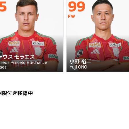
5
99
FW
テウス モラエス
小野 裕二
heus Purcelo Blecha De
aes
Yuji ONO
期限付き移籍中