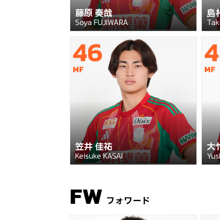
藤原 奏哉
島
Soya FUJIWARA
Tak
46
4
MF
MF
笠井 佳祐
大
Keisuke KASAI
Yus
FW
フォワード