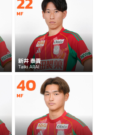
22
MF
新井 泰貴
Taiki ARAI
40
MF