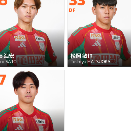
DF
藤 海宏
松岡 敏也
iro SATO
Toshiya MATSUOKA
7