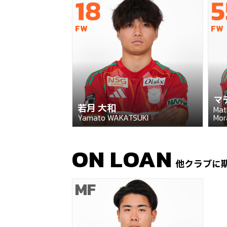
18
5
FW
FW
マ
若月 大和
Mat
Yamato WAKATSUKI
Mor
ON LOAN
他クラブに
MF