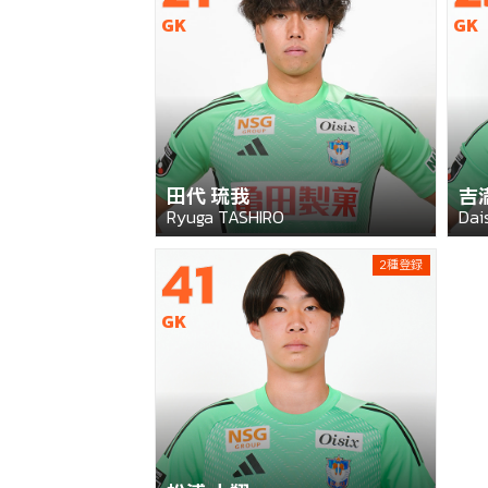
GK
GK
田代 琉我
吉
Ryuga TASHIRO
Dai
41
2種登録
GK