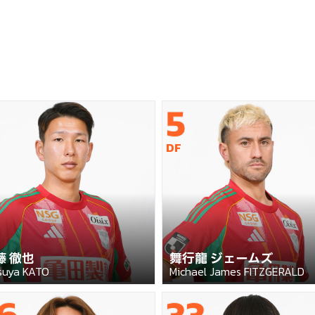
5
DF
藤 徹也
舞行龍 ジェームズ
suya KATO
Michael James FITZGERALD
6
33