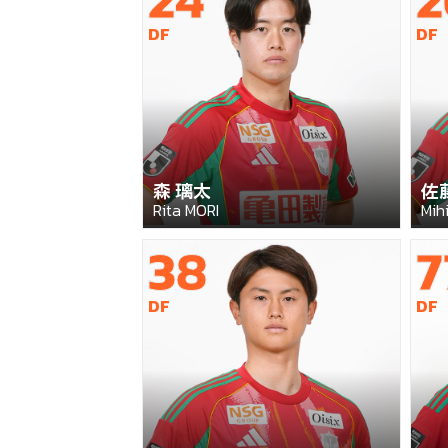
DF
DF
森 璃太
佐
Rita MORI
Mih
38
7
DF
DF