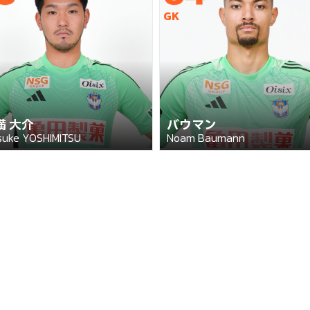
GK
満 大介
バウマン
suke YOSHIMITSU
Noam Baumann