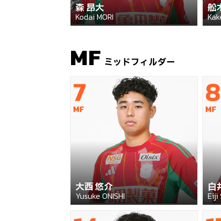
森 昂大
舩
Kodai MORI
Kak
MF
ミッドフィルダー
7
8
MF
MF
大西 悠介
白
Yusuke ONISHI
Eiji