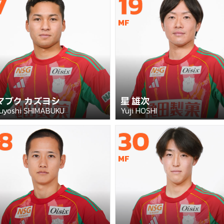
7
19
MF
マブク カズヨシ
星 雄次
uyoshi SHIMABUKU
Yuji HOSHI
8
30
MF