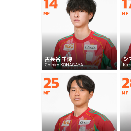
14
1
MF
MF
古長谷 千博
シ
Chihiro KONAGAYA
Kaz
25
2
MF
MF