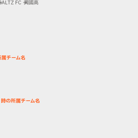
TZ FC → 興國高
所属チーム名
）時の所属チーム名