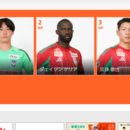
2
3
DF
DF
ジェイソン ゲリア
加藤 徹也