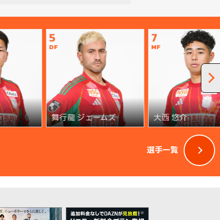
5
7
DF
MF
舞行龍 ジェームズ
大西 悠介
選手一覧