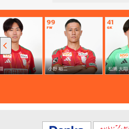
99
41
FW
GK
翔
小野 裕二
松浦 大翔