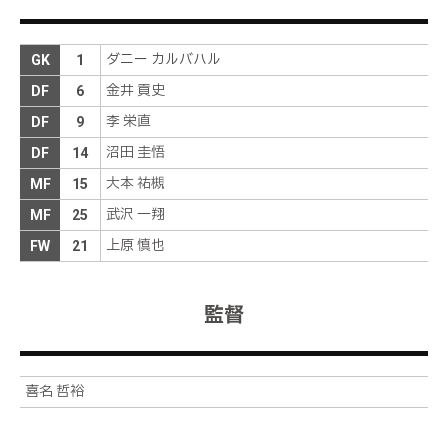
谷口が後ろから倒されてＰＫを獲得する
前半
44分
ダニー カルバハル
GK
1
Ｉシノヅカがペナルティエリア左に進入して右足を
強振する。ボールは勢いよく飛ぶが、枠の左に外れ
前半
43分
金井 貢史
DF
6
てしまう
李 栄直
DF
9
谷口が右足で右サイドにロングパスを送る。松田が
受けると、カットインしてペナルティエリア内にパ
前半
41分
沼田 圭悟
DF
14
スを送る。高木が反応するが、相手に阻まれてしま
う
大本 祐槻
MF
15
武沢 一翔
MF
25
池田にイエローカード
前半
39分
上原 慎也
FW
21
高木にイエローカード
前半
37分
監督
谷口が味方からの浮き球のパスに反応してペナルテ
ィエリア手前の中央に走り込むが、上原牧に追い付
前半
33分
かれてしまう
Ｉシノヅカが左サイドの敵陣浅い位置でボールをキ
喜名 哲裕
ープする。相手に強く寄せられるが、強引にボール
前半
30分
を運ぶ。しかし、最終的にファウルを取られてしま
う