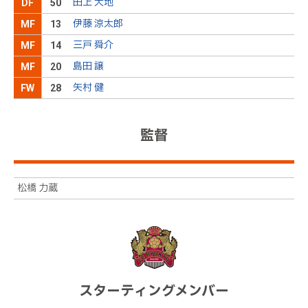
田上 大地
後半
DF
17分
50
を送る。Ｉシノヅカがゴールエリア内で反応して胸
でシュートを放つが、田口にセーブされてしまう
伊藤 涼太郎
MF
13
三戸 舜介
松田が右サイドの敵陣深くから右足でクロスを送
MF
14
後半
15分
る。味方が頭で合わせるが、決定機には至らない
島田 譲
MF
20
矢村 健
FW
28
高が倒れ込むが、立ち上がってプレーに復帰する
後半
14分
舞行龍ジェームズを中心に最終ラインでボールを回
監督
後半
13分
す
ペナルティエリア手前の左でＦＫを獲得する。キッ
カーのＩシノヅカが右足でボールを押し出すように
後半
10分
シュートを放つ。しかし、ボールは枠の上に外れて
松橋 力蔵
しまう
キッカーの島田が左足を振り抜く。カーブが掛かっ
たボールはゴールに飛んでいくが、田口にセーブさ
後半
9分
れてしまう
島田と高木がボールの前に立つ
後半
9分
スターティングメンバー