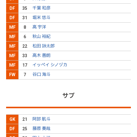
舞行龍ジェームズがペナルティエリア左にボールを
後半
27分
千葉 和彦
DF
35
送る。谷口が走り込むが、ボールを収められない
堀米 悠斗
DF
31
２０上里ＯＵＴ→２５武沢ＩＮ
後半
26分
高 宇洋
MF
8
秋山 裕紀
MF
6
１１中野ＯＵＴ→１５大本ＩＮ
後半
26分
松田 詠太郎
MF
22
高木 善朗
MF
33
高が松田とパス交換をしてペナルティエリア右に走
後半
24分
り込むが、相手に阻まれてしまう
イッペイ シノヅカ
MF
17
谷口 海斗
FW
7
左サイドの敵陣中央でＦＫを獲得する。キッカーの
後半
23分
高木が鋭いクロスを送るが、味方には通らない
サブ
田中にイエローカード
後半
22分
Ｉシノヅカが左サイドの敵陣深くで味方からのロン
グパスに反応するが、ボールは流れてタッチライン
後半
20分
阿部 航斗
GK
21
を割ってしまう
藤原 奏哉
DF
25
松田が味方からの縦パスを受ける。そのまま、ドリ
ブルで右サイドの敵陣深くまで運んで右足のクロス