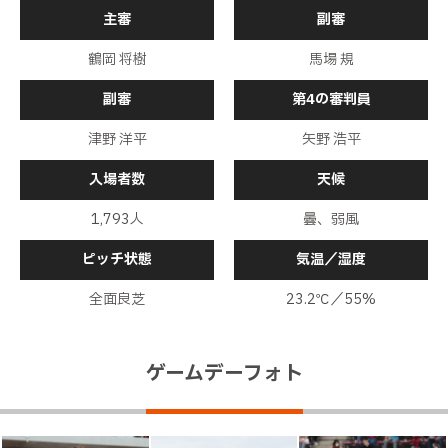
主審
副審
高木が右サイドの敵陣深くで味方からのパスを受け
前半
29分
るが、オフサイドの判定となってしまう
鶴岡 将樹
馬場 規
中野にイエローカード
前半
27分
副審
第4の審判員
高が敵陣中央でＩシノヅカからの横パスを受ける
津野 洋平
矢野 浩平
と、右足で前にパスを送る。しかし、相手にカット
前半
24分
されてしまう
入場者数
天候
小島を中心に最終ラインでゆっくりとボールを回す
前半
23分
1,793人
曇、弱風
キッカーの高木が短い助走から右足でふわりとした
ピッチ状態
気温／湿度
浮き球のパスをペナルティエリア中央に送るが、味
前半
21分
方には通らない
全面良芝
23.2℃／55%
敵陣中央の左でＦＫを獲得する
前半
21分
ゲームデーフォト
Ｉシノヅカが味方からのスルーパスに反応して左サ
イドの敵陣中央からワンタッチでペナルティエリア
前半
19分
左に進入するが、オフサイドの判定となってしまう
Ｉシノヅカがドリブルでペナルティエリア手前の左