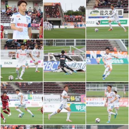
前半
15分
まで運ぶが、上原牧に阻まれてしまう
草野が得点
前半
10分
Ｉシノヅカがペナルティエリア手前の中央で味方か
らのパスを受けると、反転して前にドリブルでボー
前半
9分
ルを運ぶ。しかし、相手に阻まれてしまう
谷口が味方からの浮き球のパスを受けると、ペナル
ティエリア右に進入して走りながら右足を振り抜
前半
6分
く。しかし、田口にセーブされてしまう
松田が右サイドの敵陣深くで味方からの縦パスを受
前半
5分
けるが、オフサイドの判定となってしまう
琉球の直近５試合は０勝２分け３敗。新潟の直近５試合は４
勝１分け０敗。両者の過去対戦成績は４勝１分け１敗と新潟
前半
0分
の勝ち越し
新潟ボールでキックオフ、試合開始
前半
0分