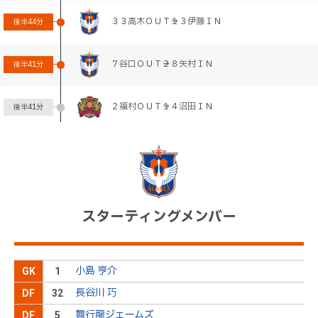
３３高木ＯＵＴ→１３伊藤ＩＮ
後半
44分
７谷口ＯＵＴ→２８矢村ＩＮ
後半
41分
２福村ＯＵＴ→１４沼田ＩＮ
後半
41分
１９草野ＯＵＴ→２１上原慎ＩＮ
後半
41分
高木がＩシノヅカからの縦パスを受けると、右サイ
ドの敵陣深くから右足でグラウンダーのクロスを送
後半
35分
る。しかし、味方には通らない
スターティングメンバー
三戸が舞行龍ジェームズからのスルーパスを受ける
と、右サイドの敵陣深くから狙い澄まして右足のク
後半
33分
ロスを送る。しかし、相手に頭でクリアされてしま
う
小島 亨介
GK
1
２２松田ＯＵＴ→１４三戸ＩＮ
後半
30分
長谷川 巧
DF
32
舞行龍ジェームズ
DF
5