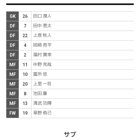
右サイドの敵陣中央でＦＫを獲得する
後半
8分
松田がドリブルでペナルティエリア手前の中央にボ
田口 潤人
GK
26
ールを運ぶ。そのまま縦に突破を試みるが、相手に
後半
7分
田中 恵太
阻まれてしまう
DF
7
上原 牧人
DF
22
６秋山ＯＵＴ→２０島田ＩＮ
後半
0分
岡﨑 亮平
DF
4
福村 貴幸
DF
2
３２長谷川ＯＵＴ→２５藤原ＩＮ
後半
0分
中野 克哉
MF
11
琉球ボールでキックオフ、後半開始
後半
0分
富所 悠
MF
10
前半終了。１－１と、同点で試合を折り返す
前半
48分
上里 一将
MF
20
池田 廉
MF
8
ゴール！！！キッカーの高木が右足を振り抜く。シ
前半
46分
ュートは田口の逆を突いてゴール右に決まる
清武 功暉
MF
13
アディショナルタイムは２分の表示
草野 侑己
前半
46分
FW
19
ボールをセットするのは高木
前半
45分
サブ