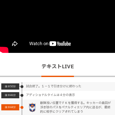
テキストLIVE
試合終了。１－１で引き分けに終わった
後半
50分
アディショナルタイムは４分の表示
後半
46分
敵陣浅い位置でＦＫを獲得する。キッカーの島田が
浮き球のパスをペナルティエリア内に送るが、最終
後半
44分
的に相手にクリアされてしまう