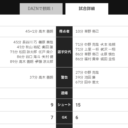
DAZNで観戦！
試合詳細
45+1分 高木 善朗
得点者
10分 草野 侑己
45分 長谷川 巧 → 藤原 奏哉
71分 中野 克哉 → 大本 祐槻
45分 秋山 裕紀 → 島田 譲
71分 上里 一将 → 武沢 一翔
75分 松田 詠太郎 → 三戸 舜介
選手交代
86分 草野 侑己 → 上原 慎也
86分 谷口 海斗 → 矢村 健
86分 福村 貴幸 → 沼田 圭悟
89分 高木 善朗 → 伊藤 涼太郎
27分 中野 克哉
37分 高木 善朗
警告
39分 池田 廉
67分 田中 恵太
退場
9
シュート
15
7
GK
6