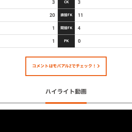
3
CK
3
20
直接FK
11
1
間接FK
4
1
PK
0
コメントはモバアルZでチェック！
ハイライト動画