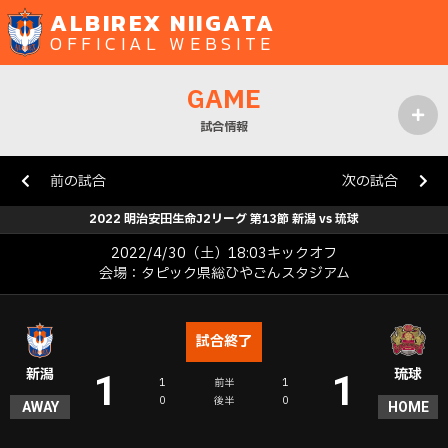
ALBIREX NIIGATA
OFFICIAL WEBSITE
GAME
試合情報
MENU
前の試合
次の試合
2022 明治安田生命J2リーグ 第13節 新潟 vs 琉球
2022/4/30（土）18:03キックオフ
会場：タピック県総ひやごんスタジアム
試合終了
新潟
琉球
1
1
1
前半
1
0
後半
0
AWAY
HOME