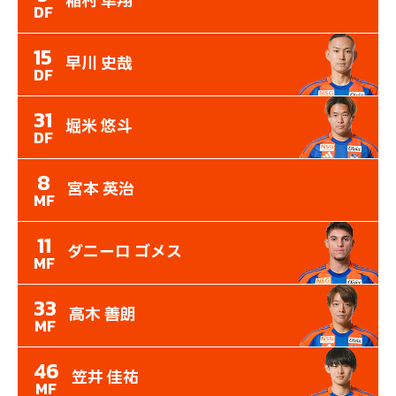
稲村 隼翔
DF
15
早川 史哉
DF
31
堀米 悠斗
DF
8
宮本 英治
MF
11
ダニーロ ゴメス
MF
33
高木 善朗
MF
46
笠井 佳祐
MF