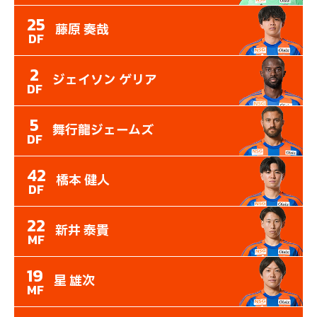
25
藤原 奏哉
DF
2
ジェイソン ゲリア
DF
5
舞行龍ジェームズ
DF
42
橋本 健人
DF
22
新井 泰貴
MF
19
星 雄次
MF