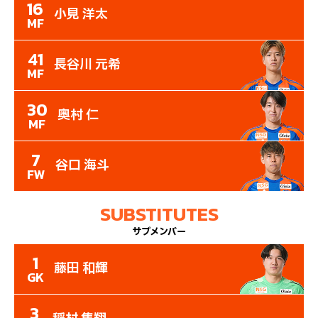
16
小見 洋太
MF
41
長谷川 元希
MF
30
奥村 仁
MF
7
谷口 海斗
FW
SUBSTITUTES
サブメンバー
1
藤田 和輝
GK
3