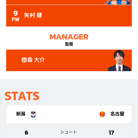
9
矢村 健
FW
MANAGER
監督
樹森 大介
STATS
新潟
名古屋
6
17
シュート