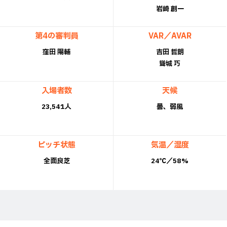
岩崎 創一
第4の審判員
VAR／AVAR
窪田 陽輔
吉田 哲朗
聳城 巧
入場者数
天候
23,541人
曇、弱風
ピッチ状態
気温／湿度
全面良芝
24℃／58%