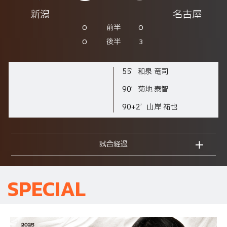
新潟
名古屋
0
0
前半
0
3
後半
55’
和泉 竜司
90’
菊地 泰智
90+2’
山岸 祐也
試合経過
SPECIAL