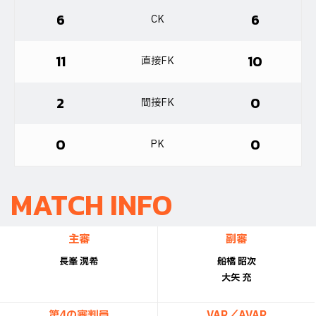
6
6
CK
11
10
直接FK
2
0
間接FK
0
0
PK
MATCH INFO
主審
副審
長峯 滉希
船橋 昭次
大矢 充
第4の審判員
VAR／AVAR