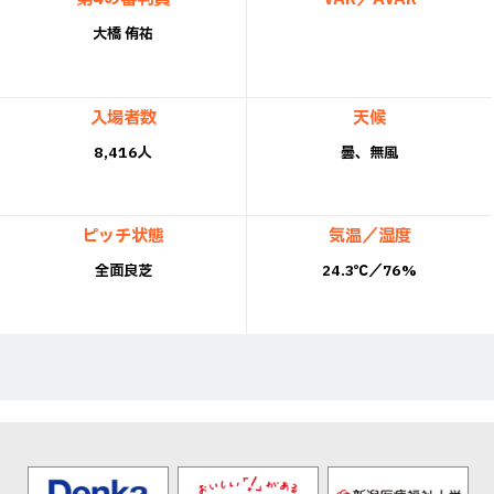
大橋 侑祐
入場者数
天候
8,416人
曇、無風
ピッチ状態
気温／湿度
全面良芝
24.3℃／76%