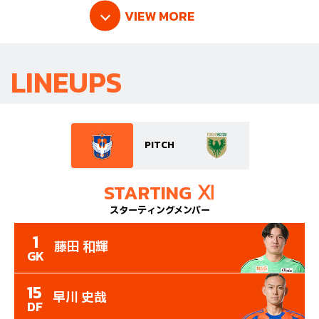
VIEW MORE
LINEUPS
PITCH
STARTING Ⅺ
スターティングメンバー
1
藤田 和輝
GK
15
早川 史哉
DF