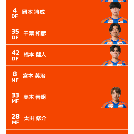
4
岡本 將成
DF
35
千葉 和彦
DF
42
橋本 健人
DF
8
宮本 英治
MF
33
高木 善朗
MF
28
太田 修介
MF