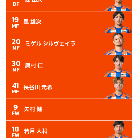
森 昂大
DF
19
星 雄次
MF
20
ミゲル シルヴェイラ
MF
30
奥村 仁
MF
41
長谷川 元希
MF
9
矢村 健
FW
18
若月 大和
FW