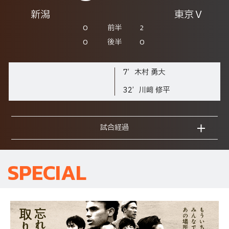
新潟
東京Ｖ
0
2
前半
0
0
後半
7’
木村 勇大
32’
川﨑 修平
試合経過
SPECIAL