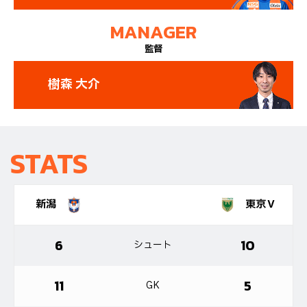
MANAGER
監督
樹森 大介
STATS
新潟
東京Ｖ
6
10
シュート
11
5
GK