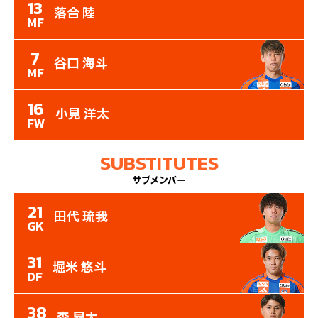
13
落合 陸
MF
7
谷口 海斗
MF
16
小見 洋太
FW
SUBSTITUTES
サブメンバー
21
田代 琉我
GK
31
堀米 悠斗
DF
38