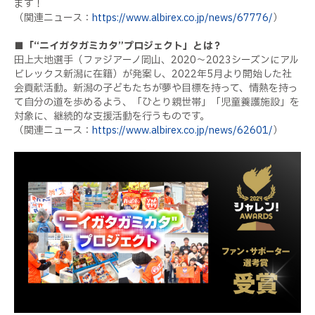
ます！
（関連ニュース：
https://www.albirex.co.jp/news/67776/
）
■「“ニイガタガミカタ”プロジェクト」とは？
田上大地選手（ファジアーノ岡山、2020～2023シーズンにアル
ビレックス新潟に在籍）が発案し、2022年5月より開始した社
会貢献活動。新潟の子どもたちが夢や目標を持って、情熱を持っ
て自分の道を歩めるよう、「ひとり親世帯」「児童養護施設」を
対象に、継続的な支援活動を行うものです。
（関連ニュース：
https://www.albirex.co.jp/news/62601/
）