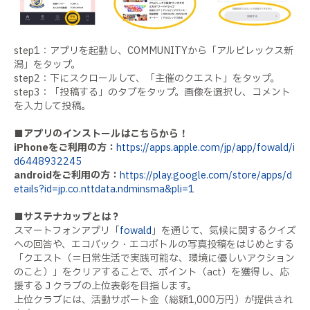
step1：アプリを起動し、COMMUNITYから「アルビレックス新
潟」をタップ。
step2：下にスクロールして、「主催のクエスト」をタップ。
step3：「投稿する」のタブをタップ。画像を選択し、コメント
を入力して投稿。
■アプリのインストールはこちらから！
iPhoneをご利用の方：
https://apps.apple.com/jp/app/fowald/i
d6448932245
androidをご利用の方：
https://play.google.com/store/apps/d
etails?id=jp.co.nttdata.ndminsma&pli=1
■サステナカップとは？
スマートフォンアプリ「
fowald
」を通じて、気候に関するクイズ
への回答や、エコバック・エコボトルの写真投稿をはじめとする
「クエスト（＝日常生活で実践可能な、環境に優しいアクション
のこと）」をクリアすることで、ポイント（act）を獲得し、応
援するＪクラブの上位表彰を目指します。
上位クラブには、活動サポート金（総額1,000万円）が提供され