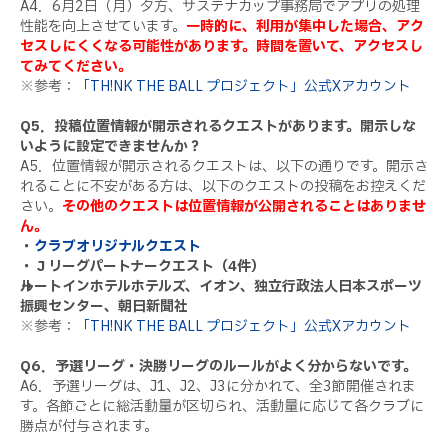
A4．6月2日（月）夕方、サステナカップ事務局でアプリの処理
性能を向上させています。
一時的に、利用が集中した場合、アク
セスしにくくなる可能性があります。時間を置いて、アクセスし
てみてください。
※参考：
「TH!NK THE BALL プロジェクト」公式Xアカウント
Q5．投稿位置情報が開示されるクエストがあります。開示しな
いように設定できませんか？
A5．位置情報が開示されるクエストは、以下の通りです。開示さ
れることに不安がある方は、以下のクエストの投稿をお控えくだ
さい。
その他のクエストは位置情報が公開されることはありませ
ん。
・
クラブオリジナルクエスト
・Ｊリーグパートナークエスト（4件）
→ルートインホテルホテルズ、イオン、独立行政法人日本スポーツ
振興センター、朝日新聞社
※参考：
「TH!NK THE BALL プロジェクト」公式Xアカウント
Q6．予選リーグ・決勝リーグのルールがよく分からないです。
A6．予選リーグは、J1、J2、J3に分かれて、全3節開催されま
す。各節ごとに総活動量が区切られ、活動量に応じて各クラブに
勝点が付与されます。