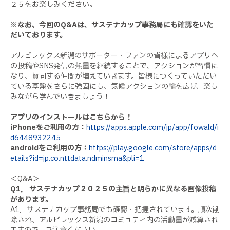
２５をお楽しみください。
※なお、今回のQ&Aは、サステナカップ事務局にも確認をいた
だいております。
アルビレックス新潟のサポーター・ファンの皆様によるアプリへ
の投稿やSNS発信の熱量を継続することで、アクションが習慣に
なり、賛同する仲間が増えていきます。皆様につくっていただい
ている基盤をさらに強固にし、気候アクションの輪を広げ、楽し
みながら学んでいきましょう！
アプリのインストールはこちらから！
iPhoneをご利用の方：
https://apps.apple.com/jp/app/fowald/i
d6448932245
androidをご利用の方：
https://play.google.com/store/apps/d
etails?id=jp.co.nttdata.ndminsma&pli=1
＜Q&A＞
Q1． サステナカップ２０２５の主旨と明らかに異なる画像投稿
があります。
A1．サステナカップ事務局でも確認・把握されています。順次削
除され、アルビレックス新潟のコミュティ内の活動量が減算され