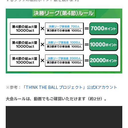
※参考：
「TH!NK THE BALL プロジェクト」公式Xアカウント
大会ルールは、動画でもご確認いただけます（約2分）。
<div style="position: relative; padding-bottom: 56.25%;">
<iframe style="position: absolute; top: 0; left: 0; width: 100%;
height: 100%;" title="サステナカップ2025ルール説明" src="