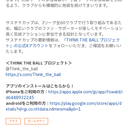
るよう、クラブからも積極的に発信を続けてまいります。
サステナカップは、Jリーグ全60クラブで行う取り組みであるた
め、幅広いクラブのファン・サポーターが楽しくモチベーション
高く気候アクションに参加できる設計となっています。
サステナカップの最新情報は、
「TH!NK THE BALL プロジェク
ト」の公式Xアカウント
をフォローいただき、ご確認をお願いい
たします。
＜TH!NK THE BALL プロジェクト＞
@Think_the_ball
https://x.com/Think_the_ball
アプリのインストールはこちらから！
iPhoneをご利用の方：
https://apps.apple.com/jp/app/fowald/i
d6448932245
androidをご利用の方：
https://play.google.com/store/apps/d
etails?id=jp.co.nttdata.ndminsma&pli=1
クラブ
ホームタウン