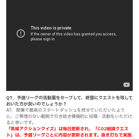
https://www.youtube.com/embed/XWoGM-JA2FE "
width="640" height="360" frameborder="0"
allowfullscreen="allowfullscreen"></iframe></div>
Q7．予選リーグの活動量をセーブして、終盤にクエストを残して
おいた方が良いのでしょうか？
A7．開幕で最高のスタートダッシュを見せていただいたよう
に、ご無理のない範囲で引き続き積極的に投稿・活動をいただけ
ると幸いです。
「気候アクションクイズ」は毎日更新され、「CO2削減クエス
ト」は、予選リーグごとに内容が更新されます。抜き打ちで実施