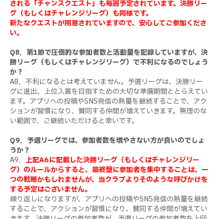
される「チャンスクエスト」も毎週予定されています。決勝リー
グ（もしくはチャレンジリーグ）も同様です。
新たなクエストが用意されていますので、安心してご参加くださ
い。
Q8．第1節で圧倒的な参加者数と活動量を記録していますが、決
勝リーグ（もしくはチャレンジリーグ）で不利になるのでしょう
か？
A8．不利になるとは考えていません。予選リーグは、決勝リー
グに進出、上位入賞を目指すための大切な準備期間ととらえてい
ます。アプリへの投稿やSNS発信の熱量を継続することで、アク
ションが習慣になり、賛同する仲間が増えていきます。無理のな
い範囲で、ご継続いただけると幸いです。
Q9．予選リーグでは、参加者数を増やさない方が良いのでしょ
うか？
A9．
上記A6に記載した決勝リーグ（もしくはチャレンジリー
グ）のルールからすると、最終盤に参加者を集中することは、一
つの戦略かもしれませんが、当クラブよりそのような呼びかけを
する予定はございません。
繰り返しになりますが、アプリへの投稿やSNS発信の熱量を継続
することで、アクションが習慣になり、賛同する仲間が増えてい
きます。決勝リーグの参加者数が、予選リーグの参加者数を上回