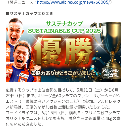
（関連ニュース：
https://www.albirex.co.jp/news/66005/
）
■サステナカップ２０２５
応援するクラブの上位表彰を目指して、5月31日（土）から6月
29日（日）まで、Jリーグ全60クラブのファン・サポーターがク
エスト（＝環境に良いアクションのこと）に参加。アルビレック
ス新潟は、圧倒的な参加者数と活動量で優勝いたしました。
フードドライブは、6月15日（日）横浜Ｆ・マリノス戦でクラブ
オリジナルクエストとしても実施。試合当日に総重量214kgの寄
付をいただきました。