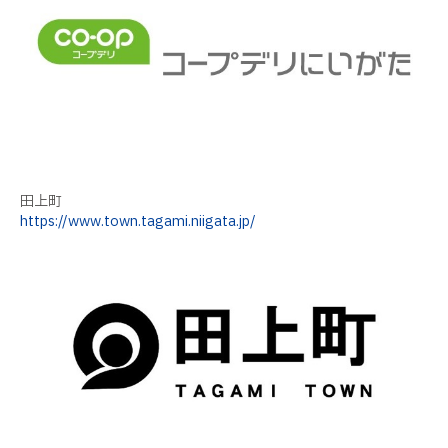
田上町
https://www.town.tagami.niigata.jp/