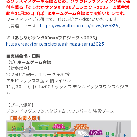
るクリスマスケーキを贈るため、クラウドファンディング等で寄
付を募る「あしながサンタX’masプロジェクト2025」の募金活
動を11月30日（日）にホームゲーム会場にて実施いたします。
フードドライブと併せて、ぜひご協力をお願いいたします。
（関連ニュース：
https://www.albirex.co.jp/news/68589/
）
※「あしながサンタX’masプロジェクト2025」
https://readyfor.jp/projects/ashinaga-santa2025
■実施会場・日時
（1）ホームゲーム会場
【対象試合】
2025明治安田Ｊ１リーグ 第37節
アルビレックス新潟 vs柏レイソル
11月30日（日）14:00キックオフ デンカビッグスワンスタジア
ム
【ブース場所】
デンカビッグスワンスタジアム スワンパーク 特設ブース