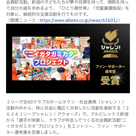
会貢献活動。新潟の子どもたちが夢や目標を持って、情熱を持っ
て自分の道を歩めるよう、「ひとり親世帯」「児童養護施設」を
対象に、継続的な支援活動を行うものです。
（関連ニュース：
https://www.albirex.co.jp/news/62601/
）
Ｊリーグ全60クラブのホームタウン・社会連携（シャレン！）
活動の中から、特に社会に幅広く共有したい活動を表彰する「２
０２４Ｊリーグシャレン！アウォーズ」で、アルビレックス新潟
から「選手が発案し、クラブが伴走してつくる社会貢献活動“ニ
イガタガミカタ”プロジェクト」をエントリー、ファン・サポー
ター選考賞を受賞しました。