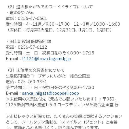
（2）道の駅たがみでのフードドライブについて
・道の駅たがみ
電話：0256-47-0661
受付時間：4～11月／9:30～17:00 12～3月／10:00～16:00
（定休日：毎月第2火曜日、12月31日、1月1日、1月2日）
・田上町役場 保健福祉課
電話：0256-57-6112
受付時間：土・日・祝祭日をのぞく8:30～17:15
E-mail：
t1121@town.tagami.lg.jp
（3）未使用の文具寄付について
生活協同組合コープデリにいがた 総合企画室
電話：025-260-3351
受付時間：土・日・祝祭日をのぞく9:00～17:30
E-mail：
sanka_niigata@coopdeli.coop
※未使用の文具送付先（元払でお願いいたします）：〒950-
1125 新潟市西区流通1-5-3 コープデリにいがた総合企画室 行
アルビレックス新潟では、たくさんの笑顔に貢献するアクション
として、ホームタウン活動を「スマイルプロジェクト」と定義
し、笑顔あふれる街づくりに取り組んでまいります。