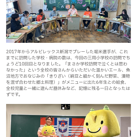
2017年からアルビレックス新潟でプレーした堀米選手が、これ
までに訪問した学校・病院の数は、今回の三用小学校の訪問でち
ょうど10回目となりました。「まさか学校訪問で泣くとは思わ
なかった」という全校の皆さんからいただいた温かいエール、魚
沼地方でおなじみの「きりざい（納豆と細かく刻んだ野菜、漬物
を混ぜ合わせた郷土料理）」がメニューに出た6年生との給食、
全校児童と一緒に遊んだ昼休みなど、記憶に残る一日となったは
ずです。