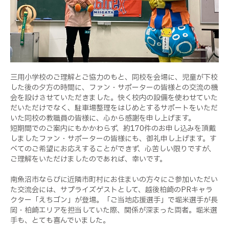
三用小学校のご理解とご協力のもと、同校を会場に、児童が下校
した後の夕方の時間に、ファン・サポーターの皆様との交流の機
会を設けさせていただきました。快く校内の設備を使わせていた
だいただけでなく、駐車場整理をはじめとするサポートをいただ
いた同校の教職員の皆様に、心から感謝を申し上げます。
短期間でのご案内にもかかわらず、約170件のお申し込みを頂戴
しましたファン・サポーターの皆様にも、御礼申し上げます。す
べてのご希望にお応えすることができず、心苦しい限りですが、
ご理解をいただけましたのであれば、幸いです。
南魚沼市ならびに近隣市町村にお住まいの方々にご参加いただい
た交流会には、サプライズゲストとして、越後柏崎のPRキャラ
クター「えちゴン」が登場。「ご当地応援選手」で堀米選手が長
岡・柏崎エリアを担当していた際、関係が深まった両者。堀米選
手も、とても喜んでいました。