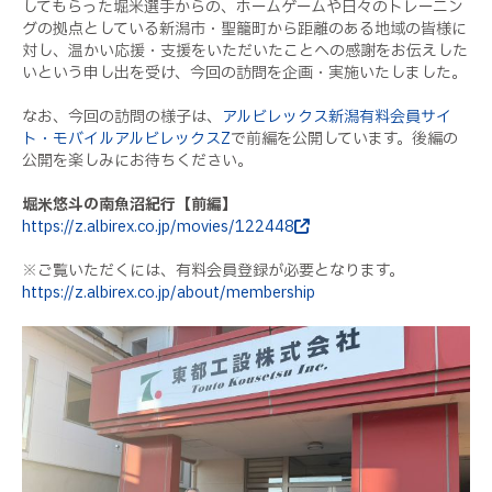
してもらった堀米選手からの、ホームゲームや日々のトレーニン
グの拠点としている新潟市・聖籠町から距離のある地域の皆様に
対し、温かい応援・支援をいただいたことへの感謝をお伝えした
いという申し出を受け、今回の訪問を企画・実施いたしました。
なお、今回の訪問の様子は、
アルビレックス新潟有料会員サイ
ト・モバイルアルビレックスZ
で前編を公開しています。後編の
公開を楽しみにお待ちください。
堀米悠斗の南魚沼紀行【前編】
https://z.albirex.co.jp/movies/122448
※ご覧いただくには、有料会員登録が必要となります。
https://z.albirex.co.jp/about/membership