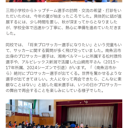
三用小学校からトップチーム選手の訪問・交流の希望・打診をい
ただいたのは、今年の夏が始まったころでした。具体的に話が進
展するには、少し時間を要し、秋が深まってからとなりました
が、学校全体で迅速かつ丁寧に、熱心に準備を進めていただきま
した。
同校では、「将来プロサッカー選手になりたい」という児童もい
て、サッカーに関する質問が多く飛び交っていました。南魚沼市
出身のプロサッカー選手は、湘南ベルマーレに所属する松村晟怜
選手や、アルビレックス新潟で活躍した山崎亮平さん（2015～
17年所属、2024シーズンで引退）がいます。「（南魚沼市か
ら）絶対にプロサッカー選手が出てくる。世界を驚かせるような
選手が出てきてほしい。大人になって再会できたら、こんなに素
敵なことはない」と話した堀米選手は、いつの日かプロサッカー
の舞台で再会することを楽しみにしている様子でした。