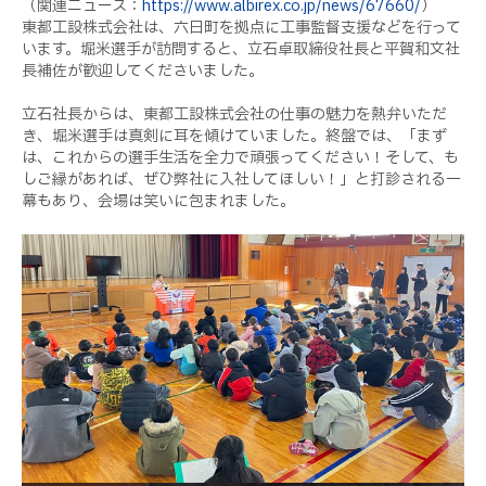
（関連ニュース：
https://www.albirex.co.jp/news/67660/
）
東都工設株式会社は、六日町を拠点に工事監督支援などを行って
います。堀米選手が訪問すると、立石卓取締役社長と平賀和文社
長補佐が歓迎してくださいました。
立石社長からは、東都工設株式会社の仕事の魅力を熱弁いただ
き、堀米選手は真剣に耳を傾けていました。終盤では、「まず
は、これからの選手生活を全力で頑張ってください！そして、も
しご縁があれば、ぜひ弊社に入社してほしい！」と打診される一
幕もあり、会場は笑いに包まれました。