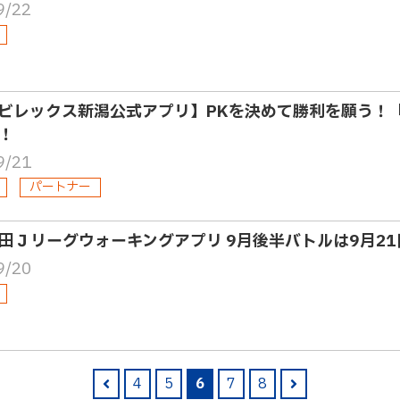
9/22
ビレックス新潟公式アプリ】PKを決めて勝利を願う！
！
9/21
パートナー
田Ｊリーグウォーキングアプリ 9月後半バトルは9月2
9/20
4
5
6
7
8