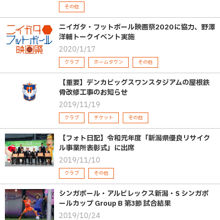
その他
ニイガタ・フットボール映画祭2020に協力、野澤
洋輔トークイベント実施
2020/1/17
クラブ
ホームタウン
その他
【重要】デンカビッグスワンスタジアムの屋根鉄
骨改修工事のお知らせ
2019/11/19
クラブ
チケット
その他
【フォト日記】令和元年度「新潟県優良リサイク
ル事業所表彰式」に出席
2019/11/10
クラブ
その他
シンガポール・アルビレックス新潟・S シンガポ
ールカップ Group B 第3節 試合結果
2019/10/24