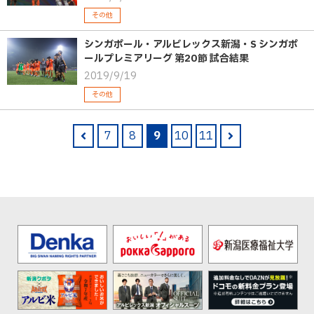
その他
シンガポール・アルビレックス新潟・S シンガポ
ールプレミアリーグ 第20節 試合結果
2019/9/19
その他
7
8
9
10
11
pre
nex
v
t