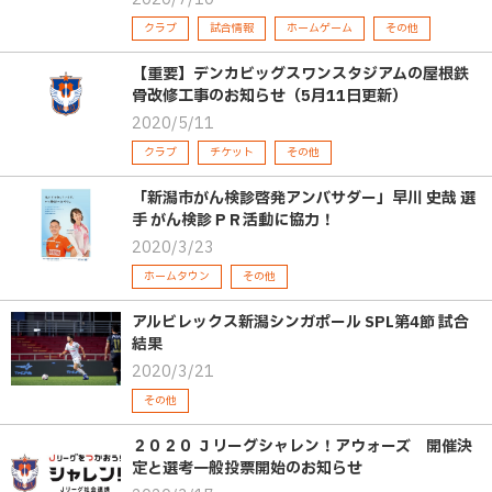
クラブ
試合情報
ホームゲーム
その他
【重要】デンカビッグスワンスタジアムの屋根鉄
骨改修工事のお知らせ（5月11日更新）
2020/5/11
クラブ
チケット
その他
「新潟市がん検診啓発アンバサダー」早川 史哉 選
手 がん検診ＰＲ活動に協力！
2020/3/23
ホームタウン
その他
アルビレックス新潟シンガポール SPL第4節 試合
結果
2020/3/21
その他
２０２０ Ｊリーグシャレン！アウォーズ 開催決
定と選考一般投票開始のお知らせ