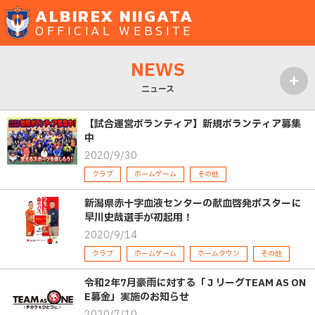
ALBIREX NIIGATA
OFFICIAL WEBSITE
NEWS
ニュース
MENU
【試合運営ボランティア】新規ボランティア募集
中
2020/9/30
クラブ
ホームゲーム
その他
新潟県赤十字血液センターの献血啓発ポスターに
早川史哉選手が初起用！
2020/9/14
クラブ
ホームゲーム
ホームタウン
その他
令和2年7月豪雨に対する「ＪリーグTEAM AS ON
E募金」実施のお知らせ
2020/7/10