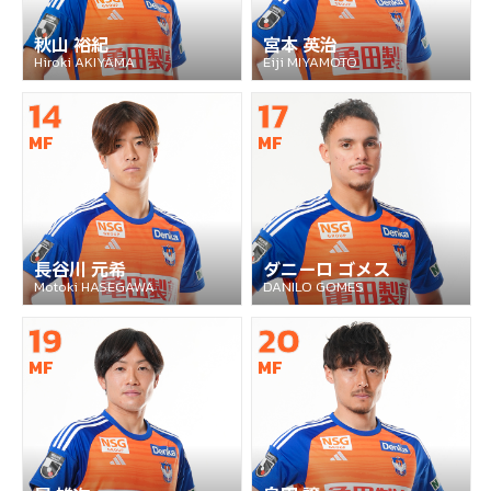
秋山 裕紀
宮本 英治
Hiroki AKIYAMA
Eiji MIYAMOTO
14
17
MF
MF
長谷川 元希
ダニーロ ゴメス
Motoki HASEGAWA
DANILO GOMES
19
20
MF
MF