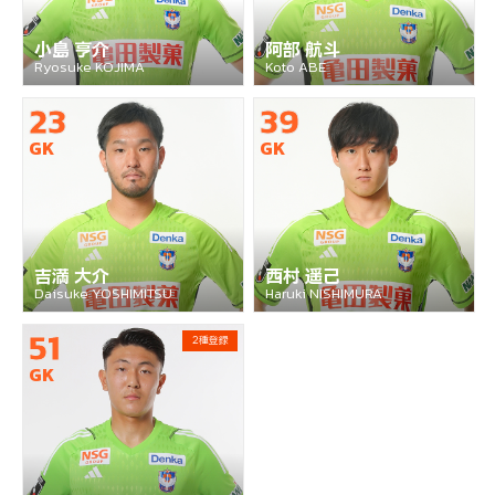
小島 亨介
阿部 航斗
Ryosuke KOJIMA
Koto ABE
23
39
GK
GK
吉満 大介
西村 遥己
Daisuke YOSHIMITSU
Haruki NISHIMURA
51
2種登録
GK