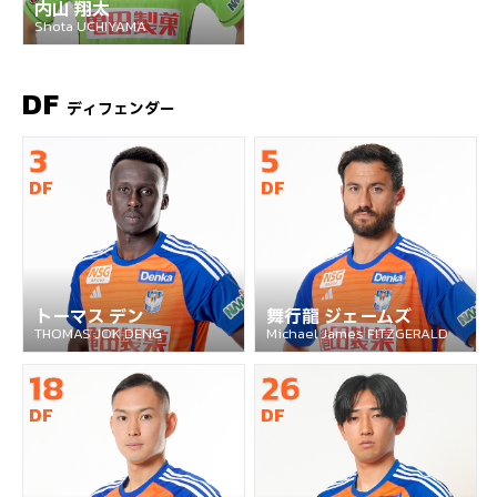
内山 翔太
Shota UCHIYAMA
DF
ディフェンダー
3
5
DF
DF
トーマス デン
舞行龍 ジェームズ
THOMAS JOK DENG
Michael James FITZGERALD
18
26
DF
DF