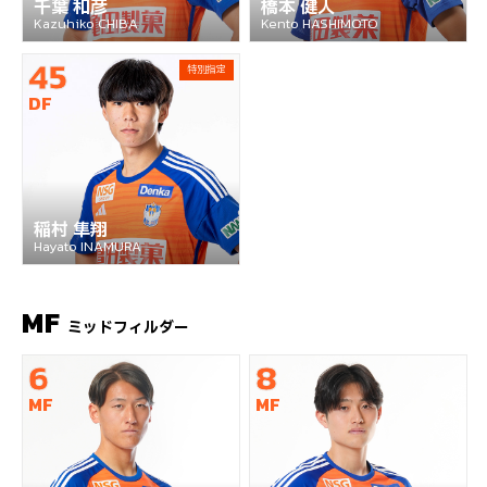
千葉 和彦
橋本 健人
Kazuhiko CHIBA
Kento HASHIMOTO
45
特別指定
DF
稲村 隼翔
Hayato INAMURA
MF
ミッドフィルダー
6
8
MF
MF