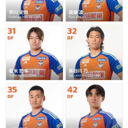
早川 史哉
遠藤 凌
Fumiya HAYAKAWA
Ryo ENDO
31
32
DF
DF
堀米 悠斗
長谷川 巧
Yuto HORIGOME
Takumi HASEGAWA
35
42
DF
DF