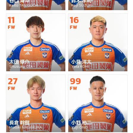
谷口 海斗
鈴木 孝司
Kaito TANIGUCHI
Koji SUZUKI
11
16
FW
FW
太田 修介
小見 洋太
Shusuke OTA
Yota KOMI
27
99
FW
FW
長倉 幹樹
小野 裕二
Motoki NAGAKURA
Yuji ONO