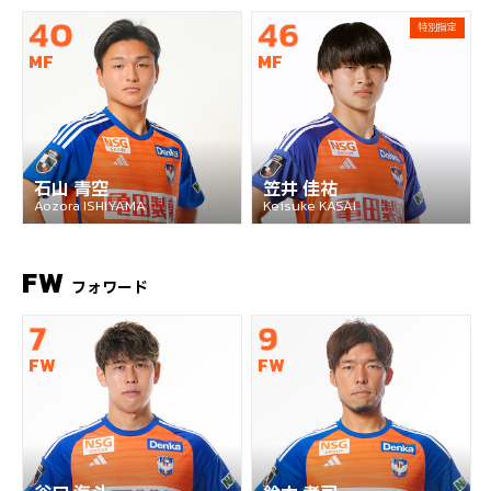
40
46
特別指定
MF
MF
石山 青空
笠井 佳祐
Aozora ISHIYAMA
Keisuke KASAI
FW
フォワード
7
9
FW
FW