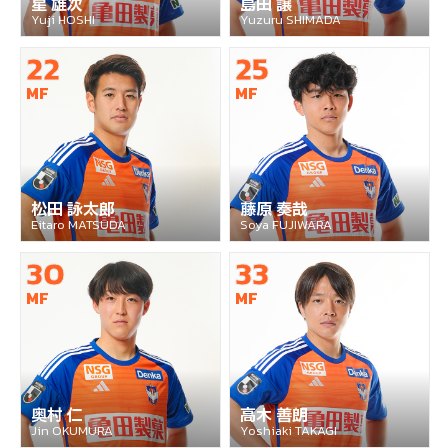
星 雄次
島田 譲
Yuji HOSHI
Yuzuru SHIMADA
22
25
MF
MF
松田 詠太郎
藤原 奏哉
Eitaro MATSUDA
Soya FUJIWARA
30
33
MF
MF
奥村 仁
高木 善朗
Jin OKUMURA
Yoshiaki TAKAGI