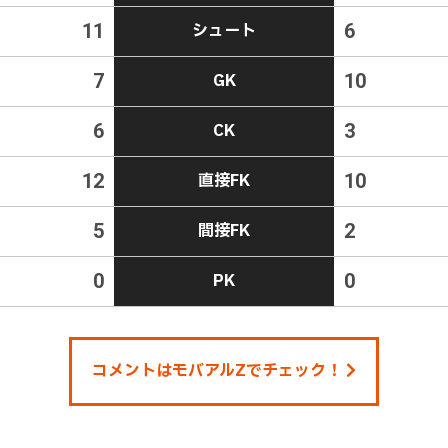
11
シュート
6
7
GK
10
6
CK
3
12
直接FK
10
5
間接FK
2
0
PK
0
コメントはモバアルZでチェック！