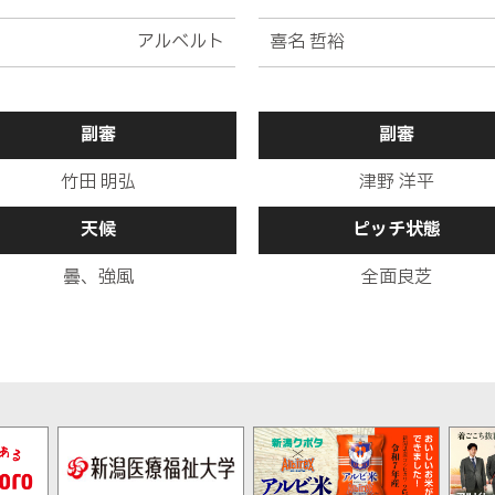
左ＣＫを獲得
アルベルト
喜名 哲裕
キッカーは高木。右足でシュートを放つが、壁に阻まれてしまう
副審
副審
竹田 明弘
津野 洋平
ペナルティエリア手前の右でＦＫを獲得
天候
ピッチ状態
曇、強風
全面良芝
キッカーは高木。右足でクロスを送るが、ニアで相手ＤＦにク
右ＣＫ獲得。キッカーの島田は左足でクロスを送るが、相手ＤＦ