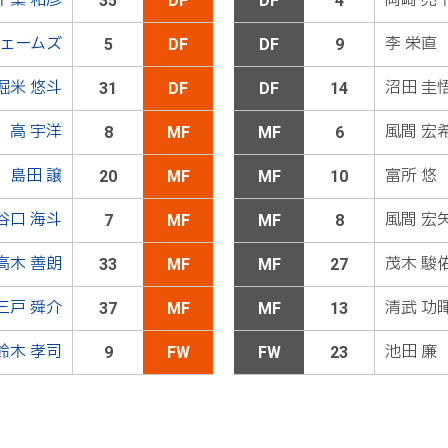
千葉 和彦
岡﨑 亮
35
DF
DF
4
堀米が左サイドの敵陣深くから左足でクロスを送る。しかし、
ェームズ
李 栄直
5
DF
DF
9
堀米 悠斗
沼田 圭
31
DF
DF
14
堀米が左サイドの敵陣深くに浮き球を供給。三戸が走り込むも
まゴールラインを割ってしまう
高 宇洋
風間 宏
8
MF
MF
6
島田 譲
富所 悠
20
MF
MF
10
３池田ＯＵＴ→１１中川ＩＮ
谷口 海斗
風間 宏
7
MF
MF
8
高木 善朗
茂木 駿
33
MF
MF
27
堀米が中央に切れ込んでペナルティエリア左にパスを供給。高木
にブロックされてしまう
三戸 舜介
清武 功
37
MF
MF
13
鈴木 孝司
池田 廉
9
FW
FW
23
が終了し、プレーが再開される