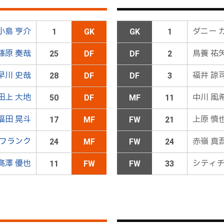
が設けられ、プレーが一時中断する
小島 亨介
ダニー 
1
GK
GK
1
三戸が左サイドの敵陣深くから左足で柔らかいクロスを送るが
藤原 奏哉
鳥養 祐
25
DF
DF
2
早川 史哉
福井 諒
28
DF
DF
3
谷口ＯＵＴ→２４ロメロＩＮ
田上 大地
中川 風
50
DF
MF
11
福田 晃斗
上原 慎
17
MF
FW
21
堀米がドリブルで中央に切れ込むと、ペナルティエリア手前の左
 フランク
赤嶺 真
相手ＤＦに当たって最後は田口に処理されてしまう
24
MF
FW
24
髙澤 優也
シティチ
11
FW
FW
33
キッカーの高木は右足でクロスを供給するが、ファーサイドに流
まう