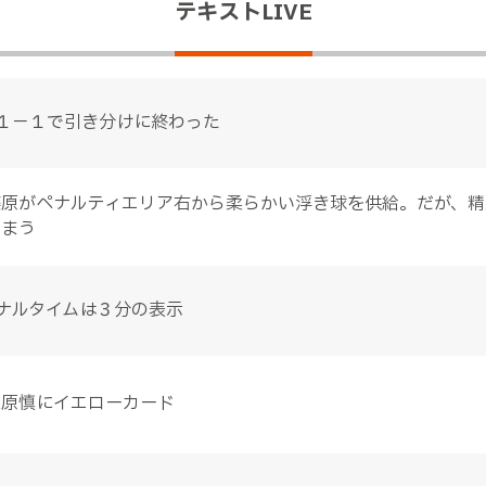
テキストLIVE
１－１で引き分けに終わった
藤原がペナルティエリア右から柔らかい浮き球を供給。だが、精
しまう
ナルタイムは３分の表示
上原慎にイエローカード