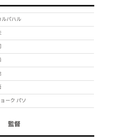
カルバハル
、田口に直接キャッチされてしまう
矢
司
希
也
から右足でシュートを放つ。しかし、
吾
ョーク パソ
れてそのままゴールラインを割ってし
監督