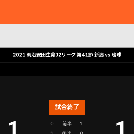
2021 明治安田生命J2リーグ 第41節 新潟 vs 琉球
試合終了
1
1
0
前半
1
1
後半
0