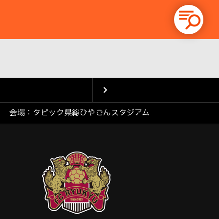
会場：タピック県総ひやごんスタジアム
次の試
合