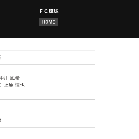
ＦＣ琉球
HOME
佑
→ 中川 風希
 → 上原 慎也
也