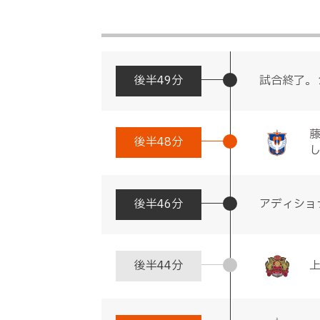
後半
49分
試合終了。
後半
48分
後半
46分
アディショ
後半
44分