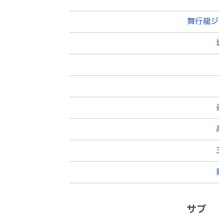
後半
36分
舞行龍ジ
後半
33分
後半
31分
２
後半
29分
後半
25分
飲水タイム
サブ