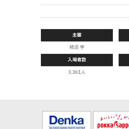
後半
16分
後半
14分
主審
柿沼 亨
後半
13分
入場者数
3,361人
後半
9分
後半
8分