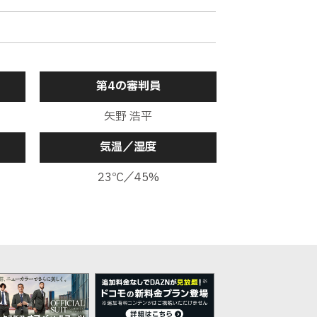
第4の審判員
矢野 浩平
気温／湿度
23℃／45%
リアされてしまう
に当たって再び左ＣＫを得る