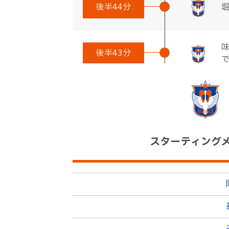
後半
44分
後半
43分
後半
41分
３
スターティング
後半
40分
８
後半
39分
８