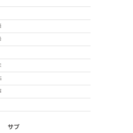
平
相手ＤＦにクリアされてしまう
悟
、相手ＤＦに対応されてしまい、そのま
希
矢
佑
が受けて中央に折り返すが、相手ＤＦ
暉
サブ