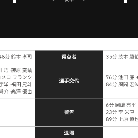
48分 鈴木 孝司
得点者
35分 茂木 駿
 巧 → 藤原 奏哉
 ロメロ フランク
76分 池田 廉 
選手交代
宇洋 → 福田 晃斗
84分 風間 宏矢
舜介 → 髙澤 優也
6分 岡﨑 亮平
警告
23分 李 栄直
89分 上原 慎
退場