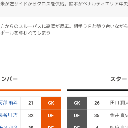
堀米が左サイドからクロスを供給。鈴木がペナルティエリア中
味方からのスルーパスに高澤が反応。相手ＤＦと競り合いながら
でボールを奪われてしまう
７三戸ＯＵＴ→１１高澤ＩＮ
メンバー
スター
高ＯＵＴ→１７福田ＩＮ
阿部 航斗
田口 潤
21
GK
GK
26
風間矢ＯＵＴ→２１上原慎ＩＮ
長谷川 巧
金井 貢
32
DF
DF
35