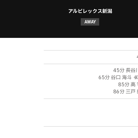
アルビレックス新潟
AWAY
45分 長谷川
65分 谷口 海斗 →
85分 高 
86分 三戸 