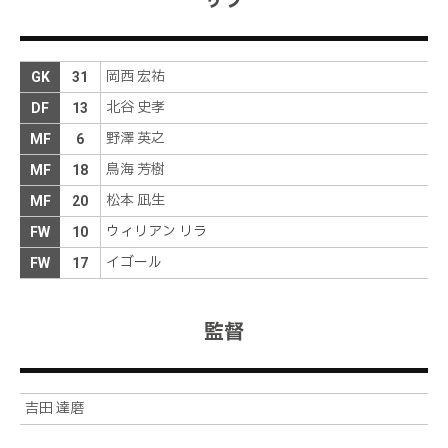
サブ
破し、角度の無い位置から左足を振り抜く。シュー
トはゴール右へと吸い込まれ、先制に成功
秋山がドリブルで持ち上がりディフェンスラインの
前半
13分
岡西 宏祐
背後にスルーパスを送る。しかし、ＤＦに阻まれる
GK
31
北谷 史孝
DF
13
素早い攻守の切り替えで、高い位置でボールを奪う
前半
10分
野澤 英之
展開が続く
MF
6
鳥海 芳樹
MF
18
キッカーは島田。左足で鋭いボールを送るが、相手
前半
9分
ＤＦにクリアされる
松本 凪生
MF
20
ウィリアン リラ
FW
10
右ＣＫを獲得
前半
9分
イゴール
FW
17
島田から伊藤に縦パスがつながる。ドリブルでペナ
ルティエリア内に進入した伊藤は左へパスを送る。
前半
4分
反応した小見がシュートを放つが、枠の外へと外れ
監督
る
ディフェンスラインを高くし、高い位置からビルド
前半
3分
アップでチャンスをうかがう
吉田 達磨
伊藤は直近５試合で１得点３アシストを記録
前半
0分