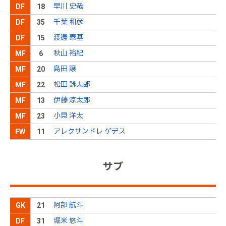
早川 史哉
DF
18
２６石川ＯＵＴ→２０松本ＩＮ
後半
25分
千葉 和彦
DF
35
渡邊 泰基
DF
15
４１長谷川ＯＵＴ→１０ウィリアンリラＩＮ
後半
25分
秋山 裕紀
MF
6
島田 譲
MF
20
１５渡邊ＯＵＴ→３１堀米ＩＮ
後半
24分
松田 詠太郎
MF
22
ゴール！！！高い位置で谷口がボールを奪うと、す
伊藤 涼太郎
MF
13
ぐに高木へつなぐ。前を向いた高木は敵陣中央から
ディフェンスラインの背後へ絶妙なスルーパスを供
後半
19分
小見 洋太
MF
23
給。抜け出した三戸がペナルティエリア中央から右
足でシュートを放ち、ゴール左へ決まって貴重な追
アレクサンドレ ゲデス
FW
11
加点を奪う
９三平ＯＵＴ→１８鳥海ＩＮ
後半
16分
サブ
高木がボールを受けると、左サイドへ展開する。受
けた小見が左足でクロスを送るが、味方には合わな
後半
14分
い
阿部 航斗
GK
21
キッカーは浮き球のボールをゴール前に送るが、相
後半
8分
堀米 悠斗
DF
31
手ＤＦにクリアされる