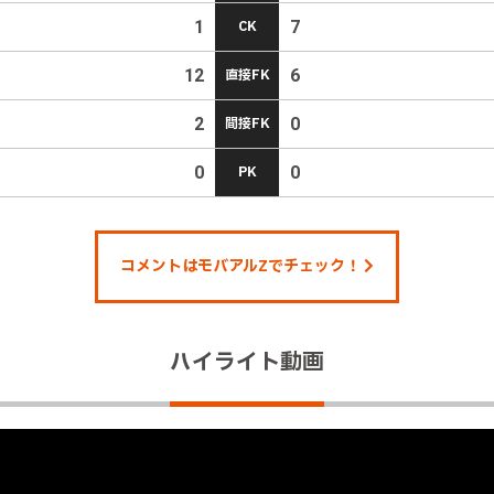
1
CK
7
12
直接FK
6
2
間接FK
0
0
PK
0
コメントはモバアルZでチェック！
ハイライト動画