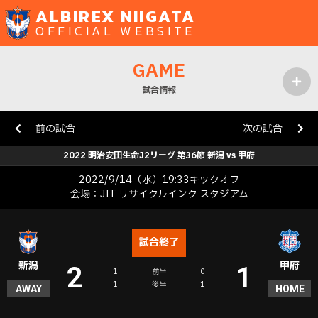
ALBIREX NIIGATA
OFFICIAL WEBSITE
GAME
試合情報
MENU
前の試合
次の試合
2022 明治安田生命J2リーグ 第36節 新潟 vs 甲府
2022/9/14（水）19:33キックオフ
会場：JIT リサイクルインク スタジアム
試合終了
新潟
甲府
2
1
1
前半
0
1
後半
1
AWAY
HOME