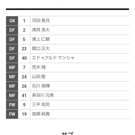
アディショナルタイムは１分の表示
前半
46分
ペナルティエリア手前の左でボールを受けた小見が
河田 晃兵
右サイドの松田へ展開する。松田は左足でクロスを
GK
1
前半
32分
送り、これに伊藤がヘディングで合わせる。しか
須貝 英大
DF
2
し、ゴールには至らない
浦上 仁騎
右サイドで藤原がパスを受け、ドリブルで持ち上が
DF
5
る。藤原は右サイドの敵陣中央からクロスを送る
前半
29分
関口 正大
DF
23
も、ペナルティエリア中央でＤＦにクリアされてし
まう
エドゥアルド マンシャ
DF
40
荒木 翔
Ｅマンシャにイエローカード
MF
7
前半
23分
山田 陸
MF
24
甲府の積極的なプレスに遭うが、巧みなパス回しで
石川 俊輝
前半
22分
MF
26
回避する
長谷川 元希
MF
41
今季のリーグ戦、先制に成功した試合は１９試合。
前半
18分
三平 和司
FW
9
１８勝１分け０敗で勝率は９４．７％
宮崎 純真
FW
19
ゴール！！！高い位置で松田が相手のパスをカット
すると、複数の選手が細かくパスをつなぎ、最後は
伊藤が左サイドの敵陣中央から縦パスを入れる。小
前半
18分
見が受けると、ドリブルでペナルティエリア左を突