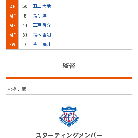
田上 大地
DF
50
ボールをキープした島田が倒され、敵陣中央でＦＫ
後半
7分
高 宇洋
MF
8
を獲得
三戸 舜介
MF
14
素早い攻守の切り替えから、敵陣に攻め込む展開が
後半
5分
高木 善朗
続く
MF
33
谷口 海斗
FW
7
２２松田ＯＵＴ→１４三戸ＩＮ
後半
0分
監督
１３伊藤ＯＵＴ→３３高木ＩＮ
後半
0分
１１ＡゲデスＯＵＴ→７谷口ＩＮ
後半
0分
松橋 力蔵
新潟ボールでキックオフ、後半開始
後半
0分
前半終了。０－１と、アウェイの新潟のリードで試合を折り
前半
47分
返す
自陣の深くまでボールを運ばれるが、堅い守備ブロ
前半
46分
ックを形成し、チャンスを作らせない
スターティングメンバー