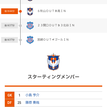
６秋山ＯＵＴ→８高ＩＮ
後半
44分
２３関口ＯＵＴ→１３北谷ＩＮ
後半
37分
宮崎ＯＵＴ→イゴールＩＮ
後半
37分
ウィリアンリラが得点
後半
36分
左サイドの敵陣中央でＦＫを獲得。キッカーは浮き
球のパスをゴール前に送るが、チャンスには至らな
後半
34分
い
スターティングメンバー
関口にイエローカード
後半
33分
小島 亨介
テンポのよいパス回しでボールを支配する時間が続
GK
1
後半
27分
く
藤原 奏哉
DF
25