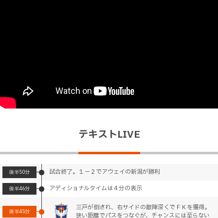
テキストLIVE
試合終了。１－２でアウェイの新潟が勝利
後半
50分
アディショナルタイムは４分の表示
後半
46分
三戸が倒され、右サイドの敵陣深くでＦＫを獲得。
後半
45分
狭い距離でパスをつなぐが、チャンスには至らない