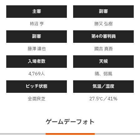
主審
副審
甲府の直近５試合は０勝３分け２敗。新潟の直近５試合は４
勝０分け１敗。両者の過去対戦成績は２２勝１７分け１１敗
前半
0分
柿沼 亨
勝又 弘樹
と新潟の勝ち越し
甲府ボールでキックオフ、試合開始
前半
0分
副審
第4の審判員
藤澤 達也
國吉 真吾
入場者数
天候
4,769人
晴、弱風
ピッチ状態
気温／湿度
全面良芝
27.5℃／41%
ゲームデーフォト