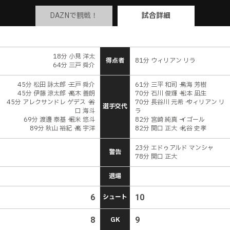
DAZNで観戦！
試合詳細
18分 小見 洋太
得点者
81分 ウィリアン リラ
64分 三戸 舜介
45分 松田 詠太郎 → 三戸 舜介
61分 三平 和司 → 鳥海 芳樹
45分 伊藤 涼太郎 → 高木 善朗
70分 石川 俊輝 → 松本 凪生
45分 アレクサンドレ ゲデス → 谷
70分 長谷川 元希 → ウィリアン リ
選手交代
口 海斗
ラ
69分 渡邊 泰基 → 堀米 悠斗
82分 宮崎 純真 → イゴール
89分 秋山 裕紀 → 高 宇洋
82分 関口 正大 → 北谷 史孝
23分 エドゥアルド マンシャ
警告
78分 関口 正大
退場
6
シュート
10
8
GK
9