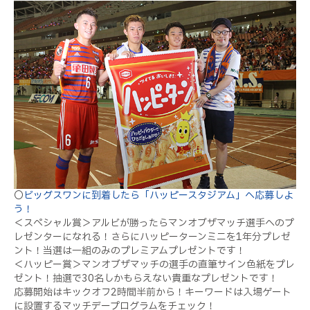
〇
ビッグスワンに到着したら「ハッピースタジアム」へ応募しよ
う！
＜スペシャル賞＞アルビが勝ったらマンオブザマッチ選手へのプ
レゼンターになれる！さらにハッピーターンミニを1年分プレゼ
ント！当選は一組のみのプレミアムプレゼントです！
＜ハッピー賞＞マンオブザマッチの選手の直筆サイン色紙をプレ
ゼント！抽選で30名しかもらえない貴重なプレゼントです！
応募開始はキックオフ2時間半前から！キーワードは入場ゲート
に設置するマッチデープログラムをチェック！