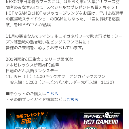
NEXCO東日本特設ブースには、はたらく車が大集合！ブース訪
問者のみなさんには、スペシャルなプレゼントも貰えちゃう！
HOTなGAMEにHOTなメッセージソングをお届け！早川史哉選手
の復帰戦スライドショーのBGMにもなった、「君に捧げる応援
歌」をHIPPYさんが熱唱！
11月の寒さなんてアイシテルニイガタパワーで吹き飛ばせ！シー
ズン終盤戦の熱き戦いをビッグスワンで共に！
皆様のご来場を、心よりお待ちしています。
2019明治安田生命Ｊ２リーグ第40節
アルビレックス新潟vsFC岐阜
日清のどん兵衛サンクスデー
11月9日（土）14:00キックオフ デンカビッグスワン
一般入場：12:00（シーズンパスホルダー先行入場：11:30）
■チケットのご購入は
こちら
・その他プレイガイド情報などは
こちら