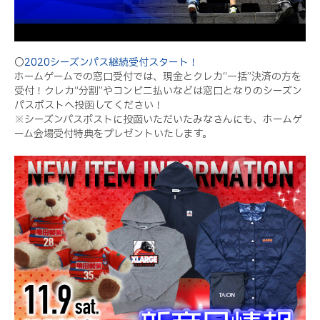
〇
2020シーズンパス継続受付スタート！
ホームゲームでの窓口受付では、現金とクレカ
“一括”決済の方を
受付！クレカ“分割”やコンビニ払いなどは窓口となりのシーズン
パスポストへ投函してください！
※
シーズンパスポスト
に投函いただいたみなさんにも、ホームゲ
ーム会場受付特典
をプレゼントいたします。