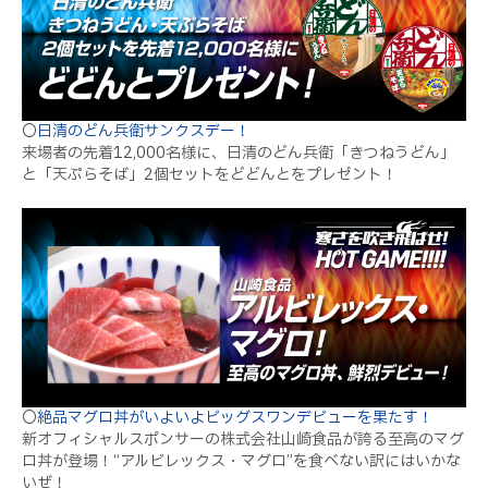
〇
日清のどん兵衛サンクスデー！
来場者の先着12,000名様に、日清のどん兵衛「きつねうどん」
と「天ぷらそば」2個セットをどどんとをプレゼント！
〇
絶品マグロ丼がいよいよビッグスワンデビューを果たす！
新オフィシャルスポンサーの株式会社山崎食品が誇る至高のマグ
ロ丼が登場！“アルビレックス・マグロ”を食べない訳にはいかな
いぜ！