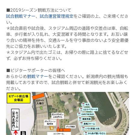
■2019シーズン観戦方法について
試合観戦マナー
、
試合運営管理規定
をご確認の上、ご来場くださ
い。
＊試合直前や試合後、スタジアム周辺の道路や交差点は車、自転
車、歩行者が入り乱れ、大変混雑する時間となります。お互い譲
り合いの精神を持ち、交通ルールを守り事故のないよう安全最優
先にご協力をお願いいたします。
＊スタジアム内で出たゴミは、お帰りの際に路上に捨てるなどせ
ず、必ずお持ち帰りください。
■ビジターサポーターの皆様へ
あらかじめ
観戦マナー
をご確認ください。新潟県内の観光情報も
掲載しておりますので、試合観戦と併せて新潟観光をお楽しみく
ださい。