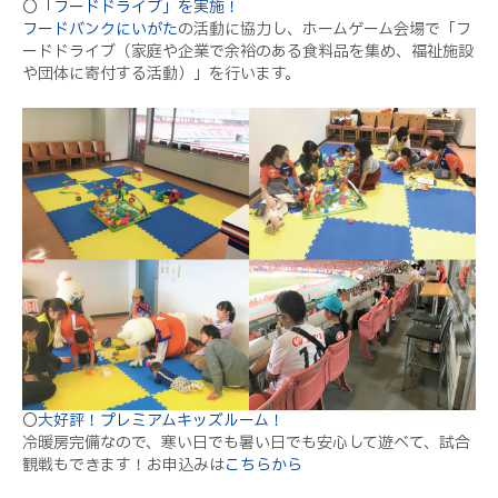
〇
「フードドライブ」を実施！
フードバンクにいがた
の活動に協力し、ホームゲーム会場で「フ
ードドライブ（家庭や企業で余裕のある食料品を集め、福祉施設
や団体に寄付する活動）」を行います。
〇
大好評！プレミアムキッズルーム！
冷暖房完備なので、寒い日でも暑い日でも安心して遊べて、試合
観戦もできます！お申込みは
こちらから