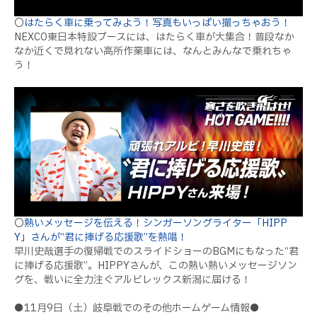
〇
はたらく車に乗ってみよう！写真もいっぱい撮っちゃおう！
NEXCO東日本特設ブースには、はたらく車が大集合！普段なか
なか近くで見れない高所作業車には、なんとみんなで乗れちゃ
う！
〇
熱いメッセージを伝える！シンガーソングライター「HIPP
Y」さんが“君に捧げる応援歌”を熱唱！
早川史哉選手の復帰戦でのスライドショーのBGMにもなった“君
に捧げる応援歌”。HIPPYさんが、この熱い熱いメッセージソン
グを、戦いに全力注ぐアルビレックス新潟に届ける！
●11月9日（土）岐阜戦でのその他ホームゲーム情報●