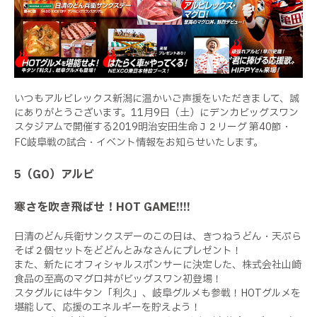
いつもアルビレックス新潟に温かいご声援をいただきまして、誠
にありがとうございます。11月9日（土）にデンカビッグスワン
スタジアムで開催する2019明治安田生命Ｊ２リーグ 第40節・
FC岐阜戦の試合・イベント情報をお知らせいたします。
5（GO）アルビ
寒さを吹き飛ばせ！HOT GAME!!!!
日清のどん兵衛サンクスデーのこの日は、きつねうどん・天ぷら
そば２個セットをどどんとみなさんにプレゼント！
また、新たにオフィシャルスポンサーに決定した、株式会社山崎
食品の至高のマグロ丼がビッグスワン初登場！
スタグルには牛タン「利久」、岐阜グルメも参戦！HOTグルメを
堪能して、応援のエネルギーを貯えよう！