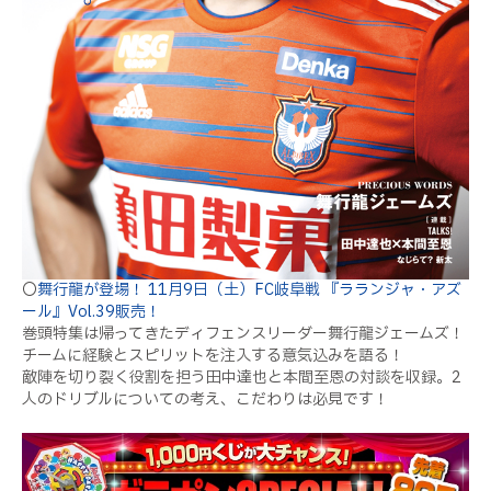
〇
舞行龍が登場！ 11月9日（土）FC岐阜戦 『ラランジャ・アズ
ール』Vol.39販売！
巻頭特集は帰ってきたディフェンスリーダー舞行龍ジェームズ！
チームに経験とスピリットを注入する意気込みを語る！
敵陣を切り裂く役割を担う田中達也と本間至恩の対談を収録。2
人のドリブルについての考え、こだわりは必見です！