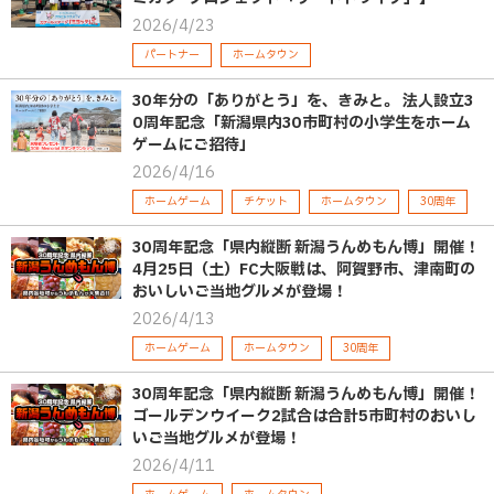
2026/4/23
パートナー
ホームタウン
30年分の「ありがとう」を、きみと。 法人設立3
0周年記念「新潟県内30市町村の小学生をホーム
ゲームにご招待」
2026/4/16
ホームゲーム
チケット
ホームタウン
30周年
30周年記念「県内縦断 新潟うんめもん博」開催！
4月25日（土）FC大阪戦は、阿賀野市、津南町の
おいしいご当地グルメが登場！
2026/4/13
ホームゲーム
ホームタウン
30周年
30周年記念「県内縦断 新潟うんめもん博」開催！
ゴールデンウイーク2試合は合計5市町村のおいし
いご当地グルメが登場！
2026/4/11