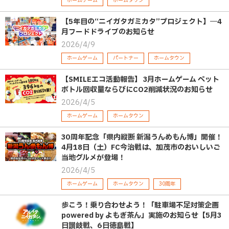
ホームゲーム
ホームタウン
【5年目の“ニイガタガミカタ”プロジェクト】―4
月フードドライブのお知らせ
2026/4/9
ホームゲーム
パートナー
ホームタウン
【SMILEエコ活動報告】 3月ホームゲーム ペット
ボトル回収量ならびにCO2削減状況のお知らせ
2026/4/5
ホームゲーム
ホームタウン
30周年記念「県内縦断 新潟うんめもん博」開催！
4月18日（土）FC今治戦は、加茂市のおいしいご
当地グルメが登場！
2026/4/5
ホームゲーム
ホームタウン
30周年
歩こう！乗り合わせよう！「駐車場不足対策企画
powered by よもぎ茶ん」実施のお知らせ【5月3
日讃岐戦、6日徳島戦】