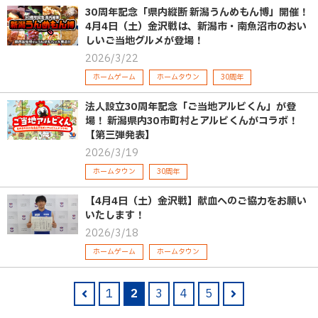
30周年記念「県内縦断 新潟うんめもん博」開催！
4月4日（土）金沢戦は、新潟市・南魚沼市のおい
しいご当地グルメが登場！
2026/3/22
ホームゲーム
ホームタウン
30周年
法人設立30周年記念「ご当地アルビくん」が登
場！ 新潟県内30市町村とアルビくんがコラボ！
【第三弾発表】
2026/3/19
ホームタウン
30周年
【4月4日（土）金沢戦】献血へのご協力をお願い
いたします！
2026/3/18
ホームゲーム
ホームタウン
1
2
3
4
5
pre
nex