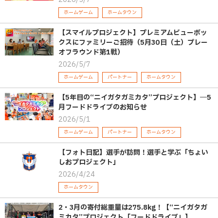
ホームゲーム
ホームタウン
【スマイルプロジェクト】プレミアムビューボッ
クスにファミリーご招待（5月30日（土）プレー
オフラウンド第1戦）
2026/5/7
ホームゲーム
パートナー
ホームタウン
【5年目の“ニイガタガミカタ”プロジェクト】―5
月フードドライブのお知らせ
2026/5/1
ホームゲーム
パートナー
ホームタウン
【フォト日記】選手が訪問！選手と学ぶ「ちょい
しおプロジェクト」
2026/4/24
ホームタウン
2・3月の寄付総重量は275.8kg！【“ニイガタガ
ミカタ”プロジェクト「フードドライブ」】