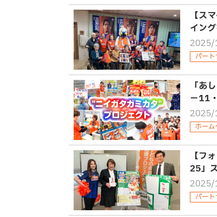
【スマ
イング
2025/
パート
「あし
－11
2025/
ホーム
【フォ
25」
2025/
パート