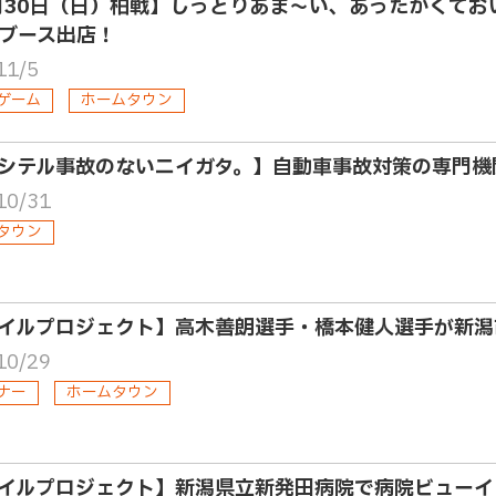
月30日（日）柏戦】しっとりあま～い、あったかくて
ブース出店！
11/5
ゲーム
ホームタウン
シテル事故のないニイガタ。】自動車事故対策の専門機
10/31
タウン
イルプロジェクト】高木善朗選手・橋本健人選手が新潟
10/29
ナー
ホームタウン
イルプロジェクト】新潟県立新発田病院で病院ビューイ