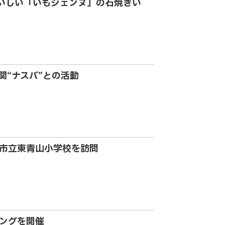
おいしい「いもジェンヌ」の石焼きい
関“ナスバ”との活動
市立東青山小学校を訪問
ングを開催