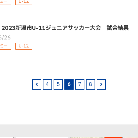
ミー
U-12
2・2023新潟市U-11ジュニアサッカー大会 試合結果
6/26
ミー
U-12
4
5
6
7
8
pre
nex
v
t