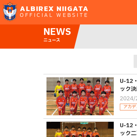
ALBIREX NIIGATA
OFFICIAL WEBSITE
NEWS
ニュース
U-1
ック決
2024/
アカデ
U-1
ック二