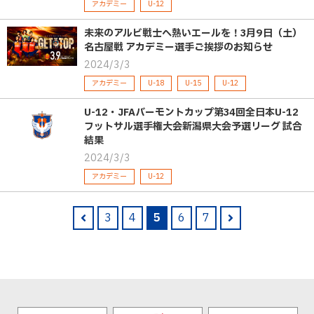
アカデミー
U-12
未来のアルビ戦士へ熱いエールを！3月9日（土）
名古屋戦 アカデミー選手ご挨拶のお知らせ
2024/3/3
アカデミー
U-18
U-15
U-12
U-12・JFAバーモントカップ第34回全日本U-12
フットサル選手権大会新潟県大会予選リーグ 試合
結果
2024/3/3
アカデミー
U-12
3
4
5
6
7
pre
nex
v
t