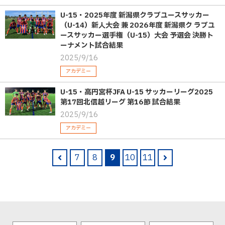
U-15・2025年度 新潟県クラブユースサッカー
（U-14）新人大会 兼 2026年度 新潟県ク ラブユ
ースサッカー選手権（U-15）大会 予選会 決勝ト
ーナメント試合結果
2025/9/16
アカデミー
U-15・高円宮杯JFA U-15 サッカーリーグ2025
第17回北信越リーグ 第16節 試合結果
2025/9/16
アカデミー
7
8
9
10
11
pre
nex
v
t