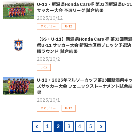
U-12・新潟県Honda Cars杯 第33回新潟県U-11
サッカー大会 予選リーグ 試合結果
2025/10/12
アカデミー
U-12
【SS・U-11】新潟県Honda Cars 杯 第33回新潟
県U-11 サッカー大会 新潟地区東ブロック予選決
勝ラウンド 試合結果
2025/10/2
U-12
U-12・2025年マルソーカップ第23回新潟県キッ
ズサッカー大会 フェニックストーナメント試合結
果
2025/10/1
アカデミー
U-12
1
2
3
4
5
pre
nex