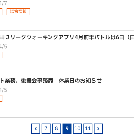
4/7
試合情報
田Ｊリーグウォーキングアプリ4月前半バトルは6日（
4/5
ト業務、後援会事務局 休業日のお知らせ
4/5
7
8
9
10
11