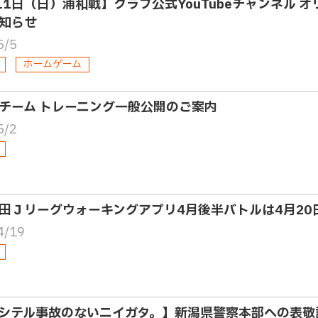
11日（日）浦和戦】クラブ公式YouTubeチャンネル 
知らせ
5/5
ホームゲーム
チーム トレーニング一般公開のご案内
5/2
田Ｊリーグウォーキングアプリ4月後半バトルは4月20
4/19
シテル事故のないニイガタ。】新潟県警察本部への表敬