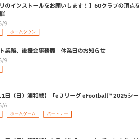
リのインストールをお願いします！】60クラブの頂点
催
5/9
ホームタウン
ト業務、後援会事務局 休業日のお知らせ
5/9
11日（日）浦和戦】「eＪリーグ eFootball™ 202
5/6
ホームゲーム
パートナー